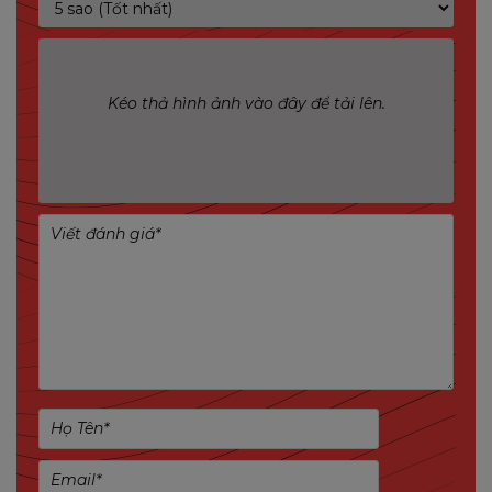
Kéo thả hình ảnh vào đây để tải lên.
Thông tin sản phẩm USB MIXIE
Tên: USB 2.0 MIXIE C2 Dung Lượng 64Gb - Kim
Loại, Có Dây Đeo, Thời Trang, BH 2 Năm.