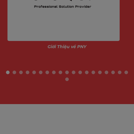
➟
MIXIE là thương hiệu
phụ kiện
Máy Tính Chuyên
Dụng Bán Chạy Số 01 Tại Thái Lan
.
Với 12 Giải
Thưởng Chất Lượng Quốc Tế
➟
MIXIE bền bỉ với thương hiệu gần 20 năm trên
thị trường máy tính.
Giới Thiệu về PNY
MIXIE thuộc công ty MISHEN Electronic thành lập
từ 2002, đây là công ty chuyên sản xuất phụ kiện
máy tính chuyên nghiệp, có trụ sở tại Thái Lan và
Trung Quốc.
➟
12 Giải Thưởng Chất Lượng Quốc Tế
Với gần 20 năm hoạt động trên thị trường, MIXIE
đã giành được 12 giải thưởng chất lượng, chứng
nhận quốc tế, giải thiết kế và người tiêu dùng bình
chọn tại Thái Lan, Trung Quốc và Thế Giới.
➟
Bán Chạy Số 01 Tại Thái Lan
MIXIE được phân phối rộng rãi tại nhiều thị trường