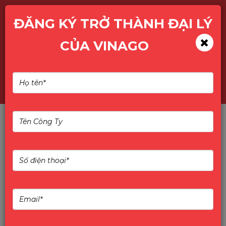
ĐĂNG KÝ TRỞ THÀNH ĐẠI LÝ
CỦA VINAGO