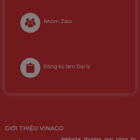
Hà Nội: Số 15 Ngõ 121 Thái Hà, Đống Đa, Hà Nội
Đà Nẵng: 293 Nguyễn Tri Phương, Quận Hải Châu,
Đà Nẵng
Nhóm Zalo
Hồ Chí Minh: 51/10 Thành Thái, P14, Quận 10, TP Hồ
Chí Minh
Hotline: 19000331 - 19000334
➟ Liên hệ làm đại lý: 0904655447 (Miền Bắc) -
0987256898 (Miền Nam)
Đăng ký làm Đại lý
Website:
www.mixie.vn
➟ Quý Khách có nhu cầu làm đại lý vui lòng liên hệ
hotline hoặc inbox, comment để được nhận chính
sách chiết khấu đại lý tốt nhất trong tháng 07
2020. Hoặc đăng ký làm đại lý tại link
sau:
https://bit.ly/dangkymixie2020
GIỚI THIỆU VINAGO
Website thương mại công ty