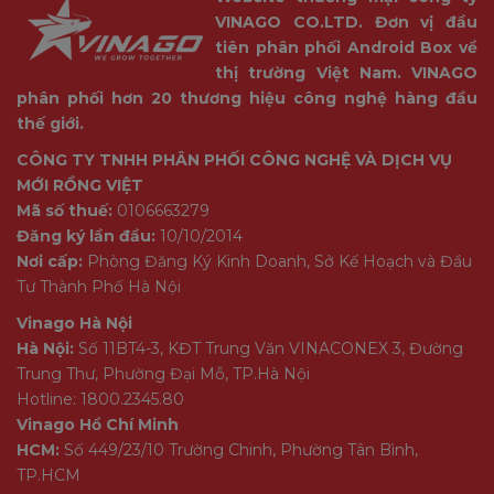
VINAGO CO.LTD. Đơn vị đầu
tiên phân phối Android Box về
thị trường Việt Nam. VINAGO
phân phối hơn 20 thương hiệu công nghệ hàng đầu
thế giới.
CÔNG TY TNHH PHÂN PHỐI CÔNG NGHỆ VÀ DỊCH VỤ
MỚI RỒNG VIỆT
Mã số thuế:
0106663279
Đăng ký lần đầu:
10/10/2014
Nơi cấp:
Phòng Đăng Ký Kinh Doanh, Sở Kế Hoạch và Đầu
Tư Thành Phố Hà Nội
Vinago Hà Nội
Hà Nội:
Số 11BT4-3, KĐT Trung Văn VINACONEX 3, Đường
Trung Thư, Phường Đại Mỗ, TP.Hà Nội
Hotline: 1800.2345.80
Vinago Hồ Chí Minh
HCM:
Số 449/23/10 Trường Chinh, Phường Tân Bình,
TP.HCM