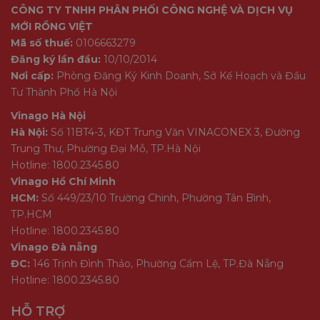
CÔNG TY TNHH PHÂN PHỐI CÔNG NGHỆ VÀ DỊCH VỤ
MỚI RỒNG VIỆT
Mã số thuế:
0106663279
Đăng ký lần đầu:
10/10/2014
Nơi cấp:
Phòng Đăng Ký Kinh Doanh, Sở Kế Hoạch và Đầu
Tư Thành Phố Hà Nội
Vinago Hà Nội
Hà Nội:
Số 11BT4-3, KĐT Trung Văn VINACONEX 3, Đường
Trung Thư, Phường Đại Mỗ, TP.Hà Nội
Hotline: 1800.2345.80
Vinago Hồ Chí Minh
HCM:
Số 449/23/10 Trường Chinh, Phường Tân Bình,
TP.HCM
Hotline: 1800.2345.80
Vinago Đà nẵng
ĐC:
146 Trịnh Đình Thảo, Phường Cẩm Lệ, TP.Đà Nẵng
Hotline: 1800.2345.80
HỖ TRỢ