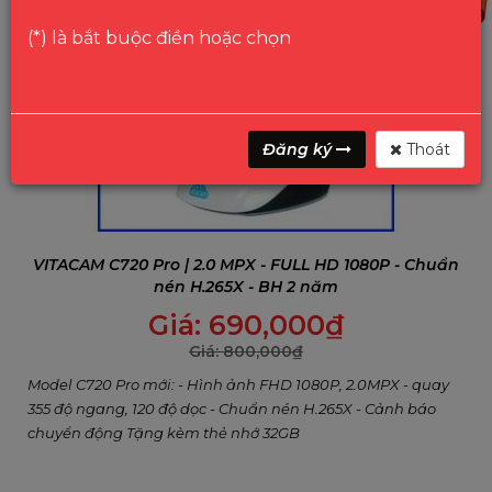
(*) là bắt buộc điền hoặc chọn
Đăng ký
Thoát
VITACAM C720 Pro | 2.0 MPX - FULL HD 1080P - Chuẩn
nén H.265X - BH 2 năm
Giá:
690,000
₫
Giá:
800,000
₫
Model C720 Pro mới: - Hình ảnh FHD 1080P, 2.0MPX - quay
355 độ ngang, 120 độ dọc - Chuẩn nén H.265X - Cảnh báo
chuyển động Tặng kèm thẻ nhớ 32GB