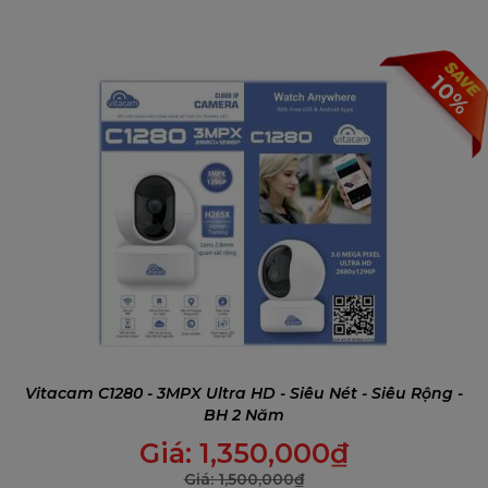
10%
Vitacam C1280 - 3MPX Ultra HD - Siêu Nét - Siêu Rộng -
BH 2 Năm
Giá:
1,350,000
₫
Giá:
1,500,000
₫