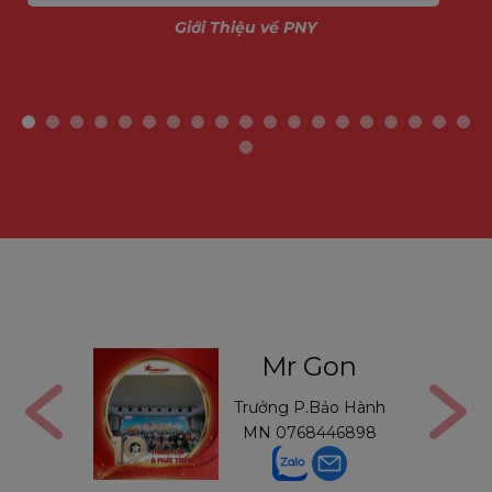
Giới Thiệu về PNY
r Gon
Mr Thường
g P.Bảo Hành
Trưởng P.Bảo Hành
0768446898
MB
0971234540