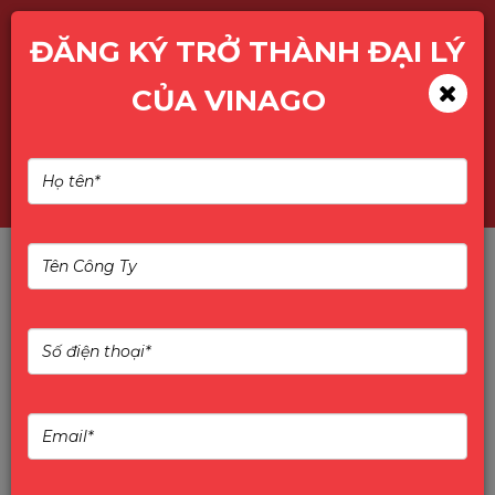
ĐĂNG KÝ TRỞ THÀNH ĐẠI LÝ
CỦA VINAGO
TÌM KIẾM SẢN PHẨM