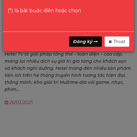
(*) là bắt buộc điền hoặc chọn
Đăng ký
Thoát
Hotel TV là giải pháp tổng thể – toàn diện – cao cấp,
mang lại nhiều dịch vụ giá trị gia tăng cho khách sạn
và khách nghỉ dưỡng. Hotel mang đến nhiều sản phẩm
tiện ích trên hệ thống truyền hình tương tác hiện đại,
thông minh: Kho giải trí Multime-dia với game, nhạc,
phim…
26/03/2021