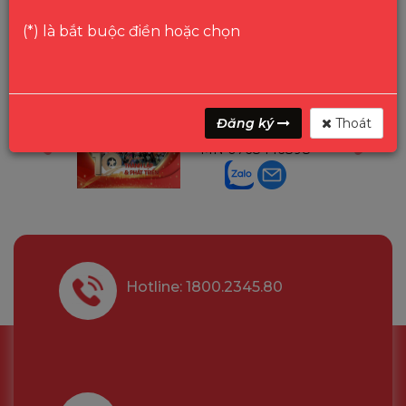
(*) là bắt buộc điền hoặc chọn
ga
Mr Gon
Đăng ký
Thoát
6291210
Trưởng P.Bảo Hành
MN
0768446898
Hotline: 1800.2345.80