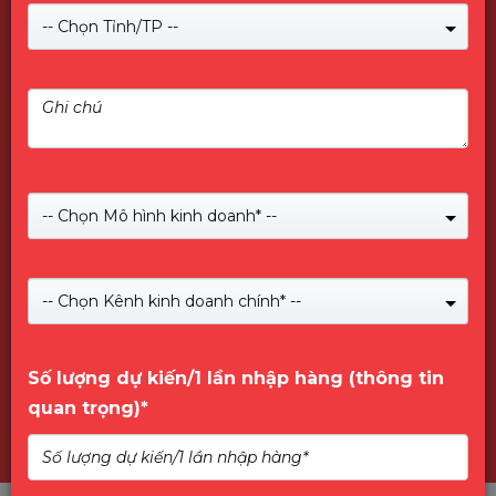
-- Chọn Tỉnh/TP --
-- Chọn Mô hình kinh doanh* --
Giới Thiệu về PNY
-- Chọn Kênh kinh doanh chính* --
Số lượng dự kiến/1 lần nhập hàng (thông tin
quan trọng)*