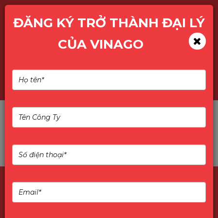
ĐĂNG KÝ TRỞ THÀNH ĐẠI LÝ
CỦA VINAGO
CHROMEBOOK
Không tìm thấy sản phẩm