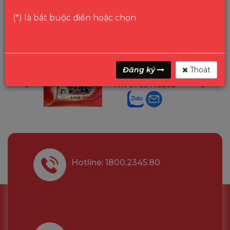
(*) là bắt buộc điền hoặc chọn
ga
Mr Gon
Đăng ký
Thoát
6291210
Trưởng P.Bảo Hành
MN
0768446898
Hotline: 1800.2345.80