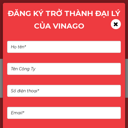
ĐĂNG KÝ TRỞ THÀNH ĐẠI LÝ
CỦA VINAGO
TÌM KIẾM SẢN PHẨM
Không tìm thấy sản phẩm