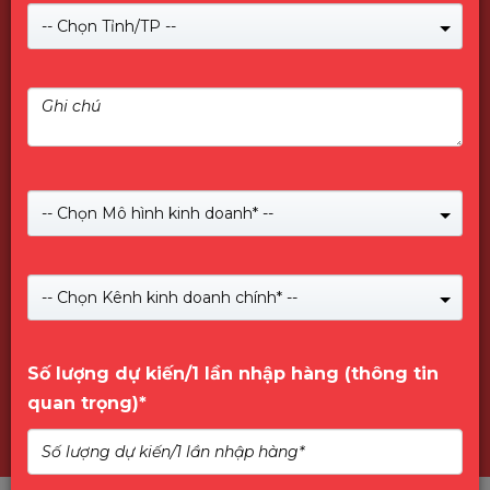
-- Chọn Tỉnh/TP --
-- Chọn Mô hình kinh doanh* --
Giới Thiệu về PNY
-- Chọn Kênh kinh doanh chính* --
Số lượng dự kiến/1 lần nhập hàng (thông tin
quan trọng)*