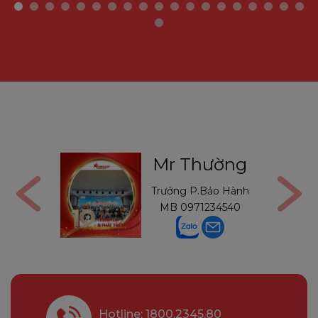
Gon
Mr Thường
Bảo Hành
Trưởng P.Bảo Hành
446898
MB
0971234540
Hotline: 1800.2345.80