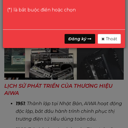
thanh, hình ảnh và phong cách sống hiện đại.
(*) là bắt buộc điền hoặc chọn
Đăng ký
Thoát
LỊCH SỬ PHÁT TRIỂN CỦA THƯƠNG HIỆU
AIWA
1951
: Thành lập tại Nhật Bản, AIWA hoạt động
độc lập, bắt đầu hành trình chinh phục thị
trường điện tử tiêu dùng toàn cầu.