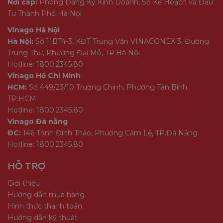
Nơi cấp:
Phòng Đăng Ký Kinh Doanh, Sở Kế Hoạch và Đầu
Tư Thành Phố Hà Nội
Vinago Hà Nội
Hà Nội:
Số 11BT4-3, KĐT Trung Văn VINACONEX 3, Đường
Trung Thư, Phường Đại Mỗ, TP.Hà Nội
Hotline: 1800.2345.80
Vinago Hồ Chí Minh
HCM:
Số 449/23/10 Trường Chinh, Phường Tân Bình,
TP.HCM
Hotline: 1800.2345.80
Vinago Đà nẵng
ĐC:
146 Trịnh Đình Thảo, Phường Cẩm Lệ, TP.Đà Nẵng
Hotline: 1800.2345.80
HỖ TRỢ
Giới thiệu
Hướng dẫn mua hàng
Hình thức thanh toán
Hướng dẫn kỹ thuật