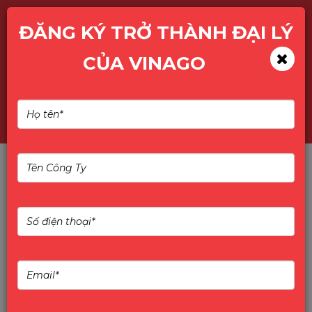
ĐĂNG KÝ TRỞ THÀNH ĐẠI LÝ
CỦA VINAGO
Giới thiệu
Giới thiệu AIWA
– Thương hiệu điện tử tiêu
dùng huyền thoại trở lại
mạnh mẽ
Về AIWA