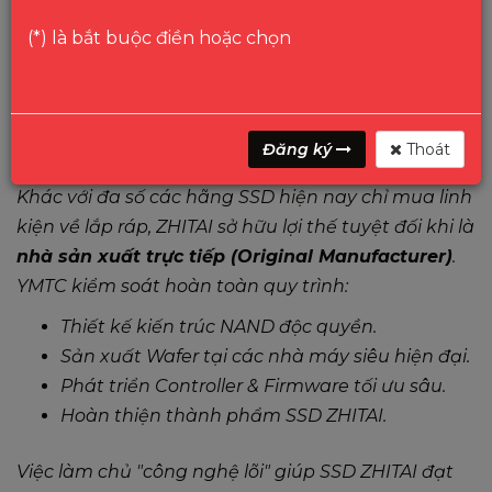
(*) là bắt buộc điền hoặc chọn
1. VỊ THẾ KHÁC BIỆT: TỪ NHÀ SẢN XUẤT CHIP ĐẾN
Đăng ký
Thoát
SẢN PHẨM CUỐI
Khác với đa số các hãng SSD hiện nay chỉ mua linh
kiện về lắp ráp, ZHITAI sở hữu lợi thế tuyệt đối khi là
nhà sản xuất trực tiếp (Original Manufacturer)
.
YMTC kiểm soát hoàn toàn quy trình:
Thiết kế kiến trúc NAND độc quyền.
Sản xuất Wafer tại các nhà máy siêu hiện đại.
Phát triển Controller & Firmware tối ưu sâu.
Hoàn thiện thành phẩm SSD ZHITAI.
Việc làm chủ "công nghệ lõi" giúp SSD ZHITAI đạt