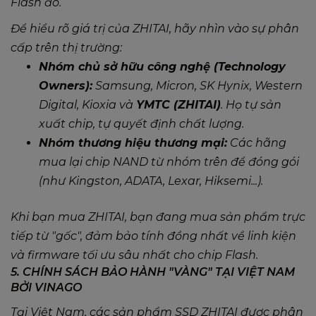
Flash đó.
Để hiểu rõ giá trị của ZHITAI, hãy nhìn vào sự phân
cấp trên thị trường:
Nhóm chủ sở hữu công nghệ (Technology
Owners):
Samsung, Micron, SK Hynix, Western
Digital, Kioxia và
YMTC (ZHITAI)
. Họ tự sản
xuất chip, tự quyết định chất lượng.
Nhóm thương hiệu thương mại:
Các hãng
mua lại chip NAND từ nhóm trên để đóng gói
(như Kingston, ADATA, Lexar, Hiksemi...).
Khi bạn mua ZHITAI, bạn đang mua sản phẩm trực
tiếp từ "gốc", đảm bảo tính đồng nhất về linh kiện
và firmware tối ưu sâu nhất cho chip Flash.
5. CHÍNH SÁCH BẢO HÀNH "VÀNG" TẠI VIỆT NAM
BỞI VINAGO
Tại Việt Nam, các sản phẩm SSD ZHITAI được phân