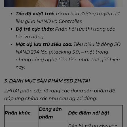
Tốc độ vượt trội:
Tối ưu hóa đường truyền dữ
liệu giữa NAND và Controller.
Độ trễ cực thấp:
Phản hồi tức thì trong các
tác vụ nặng.
Mật độ lưu trữ siêu cao:
Tiêu biểu là dòng 3D
NAND 294 lớp (Xtacking 5.0) – một trong
những công nghệ tiên tiến nhất thế giới hiện
nay.
3. DANH MỤC SẢN PHẨM SSD ZHITAI
ZHITAI phân cấp rõ ràng các dòng sản phẩm để
đáp ứng chính xác nhu cầu người dùng:
Dòng sản
Phân khúc
Đặc điểm nổi bật
phẩm
Bền bỉ, tối ưu cho văn