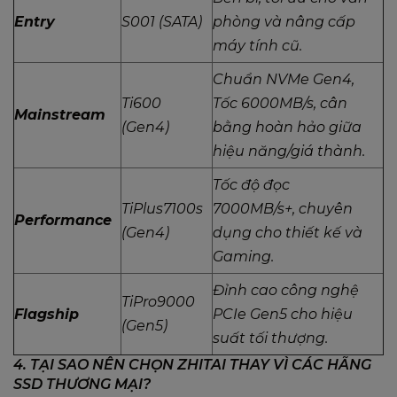
Entry
S001 (SATA)
phòng và nâng cấp
máy tính cũ.
Chuẩn NVMe Gen4,
Ti600
Tốc 6000MB/s, cân
Mainstream
(Gen4)
bằng hoàn hảo giữa
hiệu năng/giá thành.
Tốc độ đọc
TiPlus7100s
7000MB/s+, chuyên
Performance
(Gen4)
dụng cho thiết kế và
Gaming.
Đỉnh cao công nghệ
TiPro9000
Flagship
PCIe Gen5 cho hiệu
(Gen5)
suất tối thượng.
4. TẠI SAO NÊN CHỌN ZHITAI THAY VÌ CÁC HÃNG
SSD THƯƠNG MẠI?