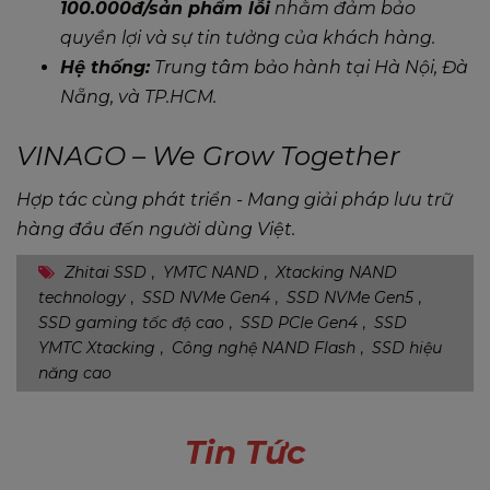
100.000đ/sản phẩm lỗi
nhằm đảm bảo
quyền lợi và sự tin tưởng của khách hàng.
Hệ thống:
Trung tâm bảo hành tại Hà Nội, Đà
Nẵng, và TP.HCM.
VINAGO – We Grow Together
Hợp tác cùng phát triển - Mang giải pháp lưu trữ
hàng đầu đến người dùng Việt.
Zhitai SSD
,
YMTC NAND
,
Xtacking NAND
technology
,
SSD NVMe Gen4
,
SSD NVMe Gen5
,
SSD gaming tốc độ cao
,
SSD PCIe Gen4
,
SSD
YMTC Xtacking
,
Công nghệ NAND Flash
,
SSD hiệu
năng cao
Tin Tức