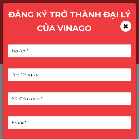
ĐĂNG KÝ TRỞ THÀNH ĐẠI LÝ
CỦA VINAGO
Giới thiệu
Giới thiệu SSD
ZHITAI - YMTC – Công nghệ
lưu trữ NAND thế hệ mới
SSD ZHITAI: Đột Phá
Công Nghệ NAND