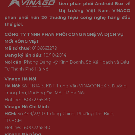
tiên phân phối Android Box về
thị trường Việt Nam. VINAGO
phân phối hơn 20 thương hiệu công nghệ hàng đầu
thế giới.
CÔNG TY TNHH PHÂN PHỐI CÔNG NGHỆ VÀ DỊCH VỤ
MỚI RỒNG VIỆT
Mã số thuế:
0106663279
Đăng ký lần đầu:
10/10/2014
Nơi cấp:
Phòng Đăng Ký Kinh Doanh, Sở Kế Hoạch và Đầu
Tư Thành Phố Hà Nội
Vinago Hà Nội
Hà Nội:
Số 11BT4-3, KĐT Trung Văn VINACONEX 3, Đường
Trung Thư, Phường Đại Mỗ, TP.Hà Nội
Hotline: 1800.2345.80
Vinago Hồ Chí Minh
HCM:
Số 449/23/10 Trường Chinh, Phường Tân Bình,
TP.HCM
Hotline: 1800.2345.80
Vinago Đà nẵng