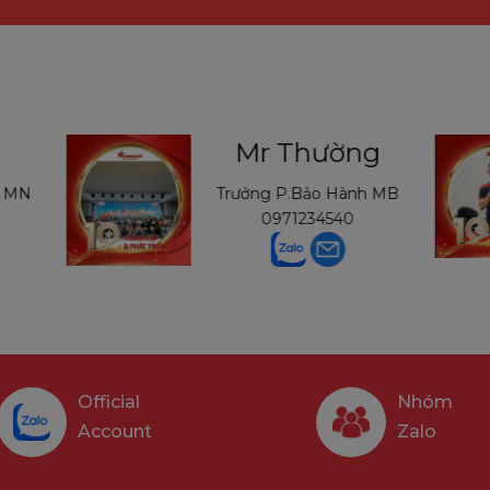
Mr Thường
h MN
Trưởng P.Bảo Hành MB
0971234540
Official
Nhóm
Account
Zalo