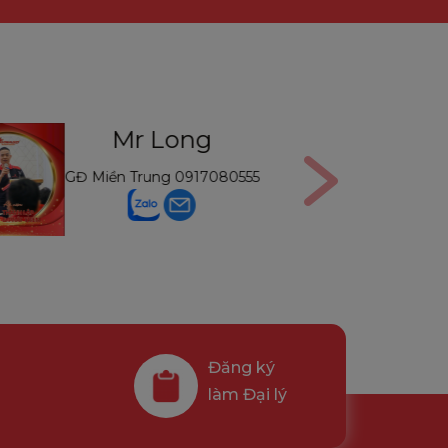
Mr Long
Mr
GĐ Miền Trung
0917080555
GĐ Mi
Đăng ký
làm Đại lý