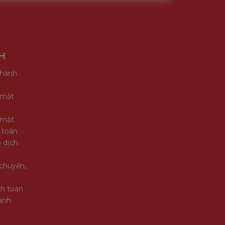
H
 hành
 mật
 mật
 toán
 dịch
chuyển,
nh toán
ành