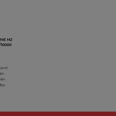
VME M2
0/10000
 Gen5
nền
tiên
 đọc
 ghi
m
ội cho
 cực
ender