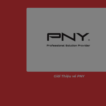
ính
Giới Thiệu về PNY