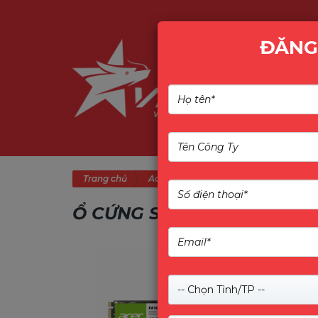
ĐĂNG
Trang chủ
Acer
Ổ Cứng SSD
Ổ CỨNG SSD
-- Chọn Tỉnh/TP --