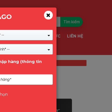
AGO
Tìm kiếm
 --
TIN TỨC
LIÊN HỆ
VỤ & GIẢI PHÁP
nh* --
nhập hàng (thông tin
chọn