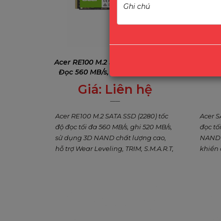
Acer RE100 M.2 SATA SSD – Tốc Độ
Acer 
Đọc 560 MB/s, Dung Lượng Lên
Độ 5
Đến 2 TB, Bảo Hành 5 Năm
Giá:
Liên hệ
0
₫
Acer RE100 M.2 SATA SSD (2280) tốc
Acer S
độ đọc tối đa 560 MB/s, ghi 520 MB/s,
đọc tố
sử dụng 3D NAND chất lượng cao,
NAND c
hỗ trợ Wear Leveling, TRIM, S.M.A.R.T,
khiển 
ECC. Dung lượng từ 128 GB đến 2 TB,
trường
lý tưởng nâng cấp laptop, desktop,
1.92 TB
AIO. Bảo hành 5 năm + Acronis
– lựa 
backup miễn phí.
laptop