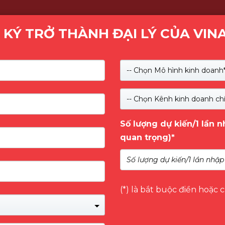
 KÝ TRỞ THÀNH ĐẠI LÝ CỦA VIN
Kiểm tra
-- Chọn Mô hình kinh doanh*
SẢN PHẨM
GIỚI THIỆU
NHÃN HÀNG
DỊCH 
-- Chọn Kênh kinh doanh chí
Số lượng dự kiến/1 lần 
quan trọng)*
(*) là bắt buộc điền hoặc 