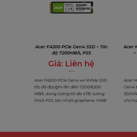
Acer FA200 PCIe Gen4 SSD – Tốc
Acer 
độ 7200MB/s, PS5
–
Giá:
Liên hệ
0
₫
Acer FA200 PCIe Gen4 x4 NVMe SSD
Acer 
tốc độ đọc/ghi lên đến 7200/6200
Gen4 t
MB/s, dung lượng tối đa 4TB, tương
5200/4
thích PS5, tản nhiệt graphene, HMB
cho ha
+ SLC Cache. Lý tưởng nâng cấp PC
PC. Du
gaming, laptop, console – hiệu suất
graphe
cao, ổn định vượt trội.
tưởng 
động.