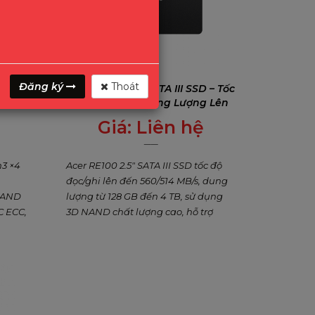
Đăng ký
Thoát
 SSD –
Acer RE100 2.5" SATA III SSD – Tốc
GB-2TB
Độ 560 MB/s, Dung Lượng Lên
Đến 4TB
Giá:
Liên hệ
0
₫
n3 ×4
Acer RE100 2.5" SATA III SSD tốc độ
đọc/ghi lên đến 560/514 MB/s, dung
 NAND
lượng từ 128 GB đến 4 TB, sử dụng
C ECC,
3D NAND chất lượng cao, hỗ trợ
ượng
TRIM, S.M.A.R.T, ECC, phần mềm sao
tưởng
lưu Acronis miễn phí. Lý tưởng nâng
 làm
cấp laptop, PC, gaming, công việc
văn phòng.