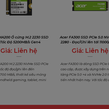
MA200 Ổ cứng M.2 2230 SSD
Acer FA300 SSD PCIe 5.0 N
 Tốc Độ 5200MB/s Gen4
2280 - Đọc/Ghi lên tới 1100
MB/s
Giá:
Liên hệ
Giá:
Liên hệ
0
₫
0
₫
MA200 M.2 2230 NVMe SSD PCIe
Acer FA300 là dòng SSD PCIe
ốc độ đọc/ghi lên đến
cao cấp, được xây dựng trên 
700 MB/s, thiết kế siêu mỏng
tảng PCIe 5.0 ×4 và NVMe 2.0 
ndheld gaming, tablet, mini
tiến nhất hiện nay. Với tốc độ
ng lượng 1TB, tản nhiệt
tuần tự lên đến 11000 MB/s và
ne, bảo hành 5 năm – lý
lên đến 10000 MB/s, sản phẩ
cho game thủ và thiết bị di
mang đến trải nghiệm vượt tr
các tác vụ đòi hỏi băng thông
lớn như chỉnh sửa video 8K, r