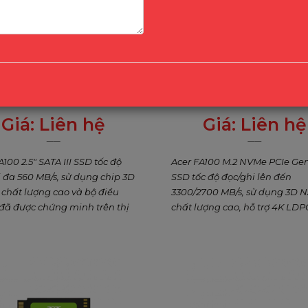
SA100 2.5" SATA III SSD – Tốc
Acer FA100 M.2 PCIe NVMe
60 MB/s, Dung Lượng Lên
Tốc Độ Đọc 3300 MB/s, 128
Đến 1.92 TB
Giá:
Liên hệ
Giá:
Liên hệ
0
₫
0
₫
A100 2.5" SATA III SSD tốc độ
Acer FA100 M.2 NVMe PCIe Ge
i đa 560 MB/s, sử dụng chip 3D
SSD tốc độ đọc/ghi lên đến
hất lượng cao và bộ điều
3300/2700 MB/s, sử dụng 3D
đã được chứng minh trên thị
chất lượng cao, hỗ trợ 4K LDP
. Dung lượng từ 120 GB đến
HMB, TRIM, S.M.A.R.T. Dung l
, tiết kiệm điện, độ tin cậy cao
128GB–2TB, tiết kiệm điện, lý 
chọn nâng cấp lý tưởng cho
nâng cấp laptop, PC gaming,
, PC, NAS, máy chủ nhỏ.
việc sáng tạo.