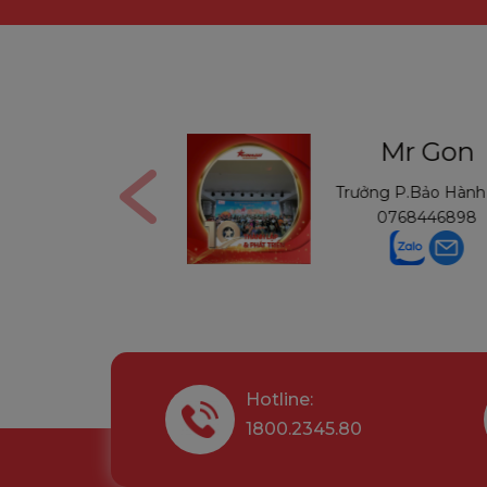
s Nga
Mr Gon
n
0906291210
Trưởng P.Bảo Hàn
0768446898
Hotline:
1800.2345.80