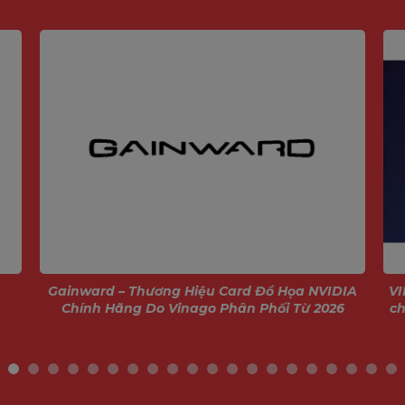
3D phức tạp, chạy máy ảo nặ
các ứng dụng AI PC hiện đại.
Gainward – Thương Hiệu Card Đồ Họa NVIDIA
VI
Chính Hãng Do Vinago Phân Phối Từ 2026
ch