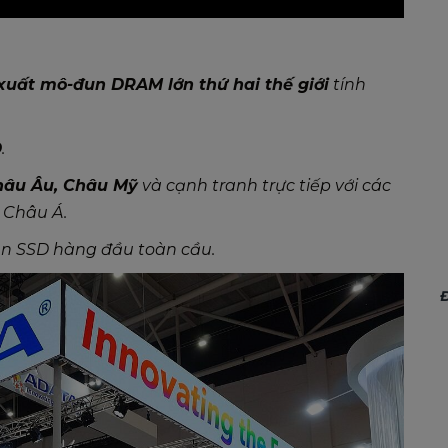
xuất mô-đun DRAM lớn thứ hai thế giới
tính
D
.
hâu Âu, Châu Mỹ
và cạnh tranh trực tiếp với các
 Châu Á.
n SSD hàng đầu toàn cầu.
Đ