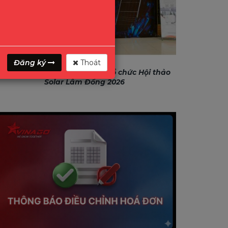
Đăng ký
Thoát
GONEO & VINAGO hân hạnh tổ chức Hội thảo
Solar Lâm Đồng 2026