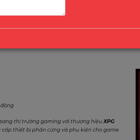
ó nhà máy (fabless), chuyên cung cấp các sản
i động
 sang thị trường gaming với thương hiệu
XPG
g cấp thiết bị phần cứng và phụ kiện cho game