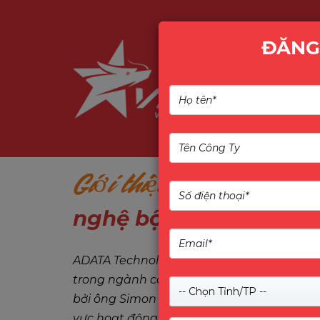
ĐĂNG
Giới thiệu
Giới thiệu A
nghệ bộ nhớ và lưu tr
ADATA Technology Co., Ltd. (威剛科技股份有限公
trong ngành công nghệ bộ nhớ và lưu trữ
-- Chọn Tỉnh/TP --
bởi ông Simon Chen tại Đài Loan, ADATA 
vực hoạt động, khẳng định vị thế vững chắ