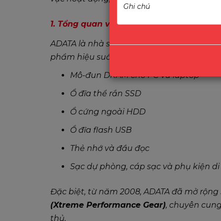
1. Tổng quan về ADATA
ADATA là nhà sản xuất phần cứng không c
phẩm hiệu suất cao như:
Mô-đun DRAM cho PC và laptop
Ổ đĩa thể rắn SSD
Ổ cứng ngoài HDD
Ổ đĩa flash USB
Thẻ nhớ và đầu đọc
Sạc dự phòng, cáp sạc và phụ kiện d
Đặc biệt, từ năm 2008, ADATA đã mở rộng
(Xtreme Performance Gear)
, chuyên cun
thủ.