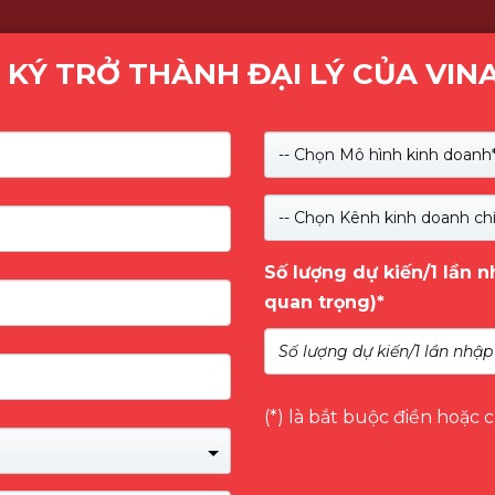
 KÝ TRỞ THÀNH ĐẠI LÝ CỦA VIN
Kiểm tra
-- Chọn Mô hình kinh doanh*
SẢN PHẨM
GIỚI THIỆU
NHÃN HÀNG
DỊCH 
-- Chọn Kênh kinh doanh chí
Số lượng dự kiến/1 lần 
DATA – Thương hiệu công
quan trọng)*
ữ hàng đầu thế giới
司) là một trong những tên tuổi hàng đầu
(*) là bắt buộc điền hoặc 
 toàn cầu. Được thành lập vào tháng 5 năm 2001
đã và đang không ngừng mở rộng quy mô và lĩnh
c của mình trên thị trường quốc tế.