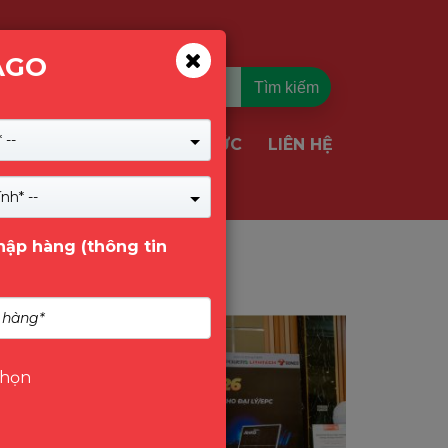
AGO
Tìm kiếm
 --
TIN TỨC
LIÊN HỆ
VỤ & GIẢI PHÁP
nh* --
nhập hàng (thông tin
Tin Tức
chọn