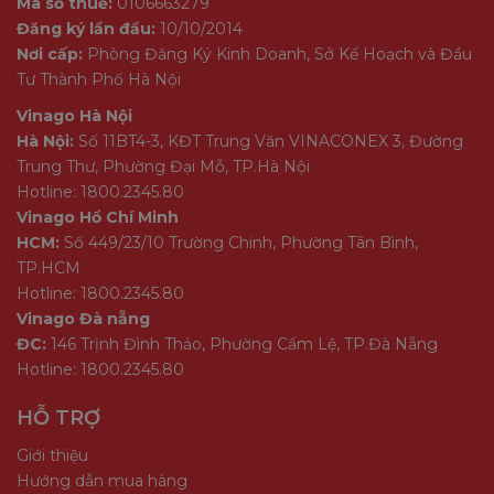
Mã số thuế:
0106663279
Đăng ký lần đầu:
10/10/2014
Nơi cấp:
Phòng Đăng Ký Kinh Doanh, Sở Kế Hoạch và Đầu
Tư Thành Phố Hà Nội
Vinago Hà Nội
Hà Nội:
Số 11BT4-3, KĐT Trung Văn VINACONEX 3, Đường
Trung Thư, Phường Đại Mỗ, TP.Hà Nội
Hotline: 1800.2345.80
Vinago Hồ Chí Minh
HCM:
Số 449/23/10 Trường Chinh, Phường Tân Bình,
TP.HCM
Hotline: 1800.2345.80
Vinago Đà nẵng
ĐC:
146 Trịnh Đình Thảo, Phường Cẩm Lệ, TP.Đà Nẵng
Hotline: 1800.2345.80
HỖ TRỢ
Giới thiệu
Hướng dẫn mua hàng