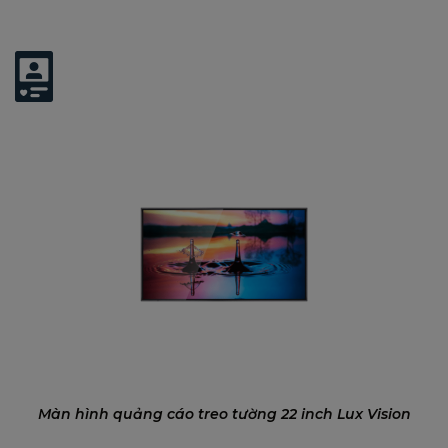
Tuổi thọ đèn
60.000 giờ
LED
Có thể bạn quan tâm:
Phần mềm
CMS Digital Signage Platform
quảng cáo
Chất liệu khung
Hợp kim nhôm cao cấp
Nguồn điện
AC 100~240V / 50-60Hz
VINAGO – NHÀ PHÂN PHỐI CHÍNH HÃNG MÀN
HÌNH LUX VISION TẠI VIỆT NAM
Vinago
tự hào là đơn vị phân phối chính hãng các
dòng màn hình quảng cáo thương hiệu
Lux
Vision
, mang đến cho khách hàng giải pháp trình
chiếu hiện đại, tối ưu chi phí và dễ dàng triển khai
trên diện rộng. Cam kết:
Sản phẩm chính hãng, đầy đủ CO/CQ
Màn hình quảng cáo treo tường 22 inch Lux Vision
Hỗ trợ kỹ thuật – bảo hành tận nơi