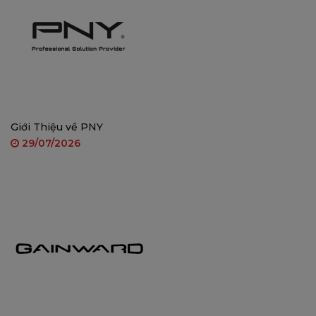
Kết nối linh hoạt
: Tích hợp Wifi, LAN, USB,
HDMI giúp dễ dàng cập nhật nội dung và
đồng bộ với các thiết bị khác.
Phần mềm quản lý nội dung từ xa
: Hỗ trợ hệ
thống CMS Digital Signage Platform – quản lý
và phân phối nội dung từ bất kỳ đâu qua
Giới Thiệu về PNY
Internet.
29/07/2026
ỨNG DỤNG LINH HOẠT TRONG NHIỀU LĨNH VỰC
Màn hình LCD quảng cáo 22 inch Lux Vision dễ
dàng tích hợp trong:
Rạp chiếu phim
: Chiếu trailer, poster điện tử.
Quán café, nhà hàng
: Hiển thị menu, khuyến
mãi, món mới.