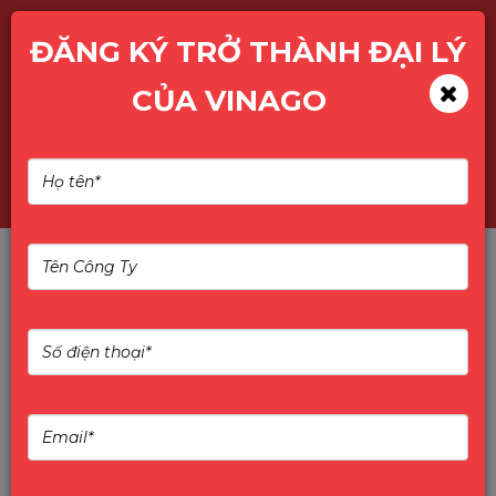
ĐĂNG KÝ TRỞ THÀNH ĐẠI LÝ
CỦA VINAGO