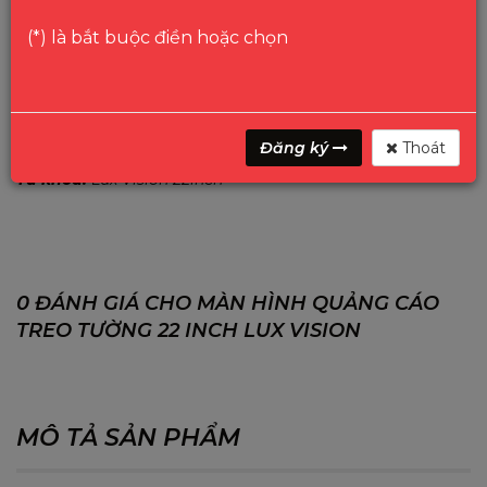
(*) là bắt buộc điền hoặc chọn
GỌI
HOTLINE
Danh mục:
MÀN HÌNH KHÁC
Màn hình quảng cáo treo
Đăng ký
Thoát
tường LUX VISION
Từ khóa:
Lux Vision 22inch
0 ĐÁNH GIÁ CHO MÀN HÌNH QUẢNG CÁO
TREO TƯỜNG 22 INCH LUX VISION
MÔ TẢ SẢN PHẨM