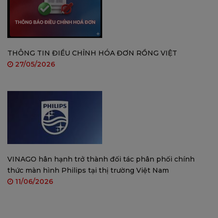
THÔNG SỐ
CHI TIẾT
Công nghệ hiển
Full-HD IPS LCD, đèn nền LED (Không
thị
cảm ứng)
Kích thước màn
THÔNG TIN ĐIỀU CHỈNH HÓA ĐƠN RỒNG VIỆT
22 inch
hình
27/05/2026
Độ phân giải
1920 x 1080 (Full HD)
Tấm nền
LG Display Original A+
Độ sáng
400 cd/m² (nits)
Tỷ lệ màn hình
16:09
Góc nhìn
178° (ngang/dọc)
VINAGO hân hạnh trở thành đối tác phân phối chính
Hệ điều hành
Android 2GB RAM + 16GB ROM
thức màn hình Philips tại thị trường Việt Nam
11/06/2026
Cổng kết nối
Wifi / LAN / USB / HDMI / Loa tích hợp
Thời gian hoạt
24h/24h
động