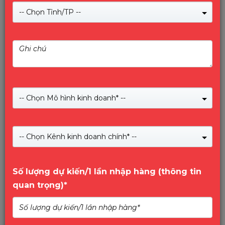
-- Chọn Tỉnh/TP --
-- Chọn Mô hình kinh doanh* --
Màn hình quảng cáo treo tường 22
inch Lux Vision
-- Chọn Kênh kinh doanh chính* --
(Xem 0 đánh giá)
0
Giá:
7,000,000
₫
trên
Số lượng dự kiến/1 lần nhập hàng (thông tin
5
Màn hình quảng cáo treo tường 22 inch Lux Vision
quan trọng)*
Mua Ngay