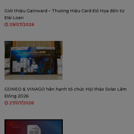
Cửa hàng tiện lợi, siêu thị
: Trình chiếu quảng
cáo sản phẩm, chương trình ưu đãi.
Giới thiệu Gainward – Thương Hiệu Card Đồ Họa đến từ
Đài Loan
Văn phòng, sảnh chờ, khách sạn
: Giới thiệu
29/07/2026
thương hiệu, thông báo, thông tin thời tiết…
GONEO & VINAGO hân hạnh tổ chức Hội thảo Solar Lâm
Đồng 2026
27/07/2026
Thông số kỹ thuật màn hình LCD treo tường 22
inch Lux Vision