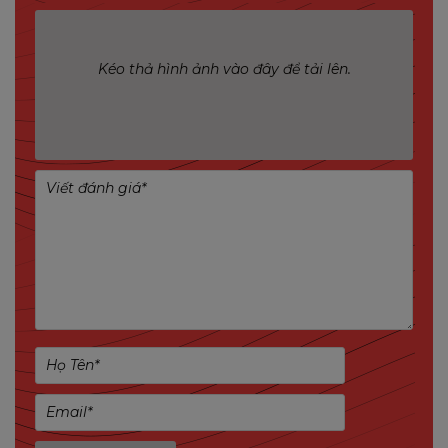
Kéo thả hình ảnh vào đây để tải lên.
Chi tiết
Lux Vision 49 inch
Cấu tạo sản phẩm:
Khung kim loại chắc chắn, sơn tĩnh điện chống gỉ
sét.
Mặt kính cường lực chống va đập, bảo vệ màn
hình tối ưu.
Chân đế thiết kế dạng khối, vững chắc, phù hợp
mọi bề mặt.
Ưu điểm nổi bật:
Hiển thị sắc nét: Độ phân giải 4K Ultra HD, hình
ảnh sống động, chân thực.