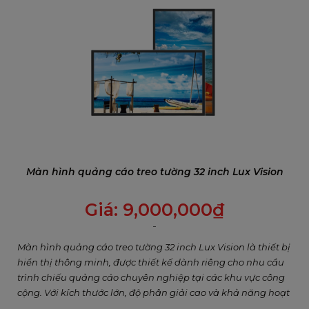
VINAGO
có trung tâm phân phối và bảo hành sản
phẩm tại 3 miền Bắc, Trung, Nam với các địa chỉ
sau:
Màn hình quảng cáo treo tường 32 inch Lux Vision
Vinago Hà Nội
Giá:
9,000,000
₫
Hà Nội: Số 11BT4-3, KĐT Trung Văn VINACONEX 3,
Đường Trung Thư, P.Trung Văn, Q.Nam Từ Liêm,
Màn hình quảng cáo treo tường 32 inch Lux Vision là thiết bị
TP.Hà Nội
hiển thị thông minh, được thiết kế dành riêng cho nhu cầu
trình chiếu quảng cáo chuyên nghiệp tại các khu vực công
Hotline: 1800.2345.80
cộng. Với kích thước lớn, độ phân giải cao và khả năng hoạt
động liên tục 24/7, đây là lựa chọn lý tưởng giúp doanh