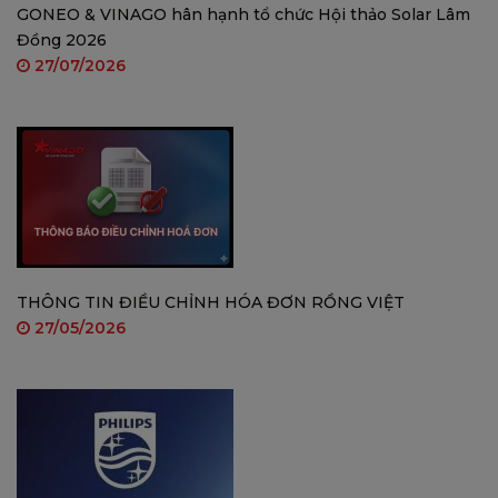
GONEO & VINAGO hân hạnh tổ chức Hội thảo Solar Lâm
Giáo dục và đào tạo
Đồng 2026
27/07/2026
Ngân hàng và các tổ chức tài chính
Sự kiện, triển lãm và hội nghị
Văn phòng và công sở
Video thực tế
HÌNH ẢNH
VINAGO
BÀN GIAO MÀN LUX
VISION
THÔNG TIN ĐIỀU CHỈNH HÓA ĐƠN RỒNG VIỆT
27/05/2026