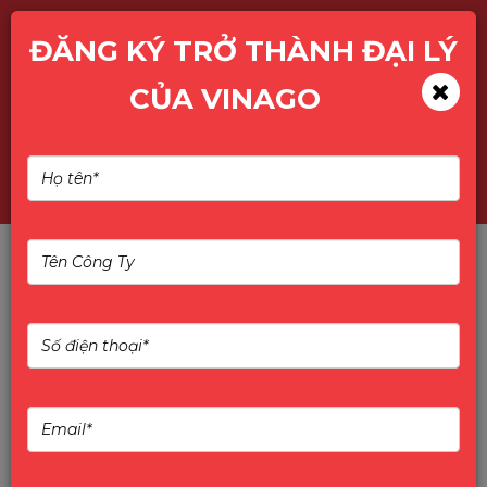
ĐĂNG KÝ TRỞ THÀNH ĐẠI LÝ
CỦA VINAGO