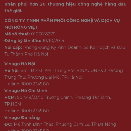
phân phối hơn 20 thương hiệu công nghệ hàng đầu
thế giới.
CÔNG TY TNHH PHÂN PHỐI CÔNG NGHỆ VÀ DỊCH VỤ
MỚI RỒNG VIỆT
Mã số thuế:
0106663279
Đăng ký lần đầu:
10/10/2014
Nơi cấp:
Phòng Đăng Ký Kinh Doanh, Sở Kế Hoạch và Đầu
Tư Thành Phố Hà Nội
Vinago Hà Nội
Hà Nội:
Số 11BT4-3, KĐT Trung Văn VINACONEX 3, Đường
Trung Thư, Phường Đại Mỗ, TP.Hà Nội
Hotline: 1800.2345.80
Vinago Hồ Chí Minh
HCM:
Số 449/23/10 Trường Chinh, Phường Tân Bình,
TP.HCM
Hotline: 1800.2345.80
Vinago Đà nẵng
ĐC:
146 Trịnh Đình Thảo, Phường Cẩm Lệ, TP.Đà Nẵng
Hotline: 1800.2345.80