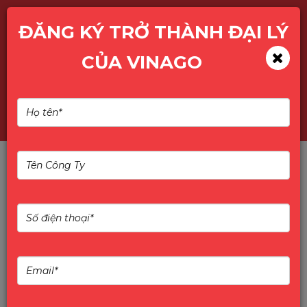
ĐĂNG KÝ TRỞ THÀNH ĐẠI LÝ
CỦA VINAGO