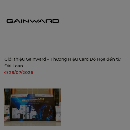
Giới thiệu Gainward – Thương Hiệu Card Đồ Họa đến từ
Đài Loan
Được hỗ trợ bởi AI chính xác IMOU SENSE™
29/07/2026
IMOU SENSE™ là thuật toán AI do thương hiệu
IMOU tự phát triển. Nhờ ứng dụng các công nghệ
tiên tiến trong ngành, Bullet 3 Pro có độ chính xác
cao hơn tới 50% so với các sản phẩm thông thường
và phản hồi kết quả phát hiện đến bạn chỉ trong
0,02 giây.