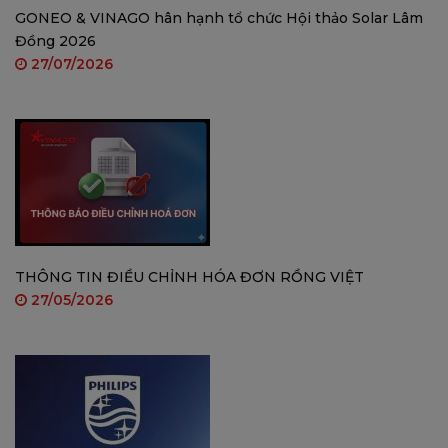
GONEO & VINAGO hân hạnh tổ chức Hội thảo Solar Lâm
Đồng 2026
27/07/2026
Thắp sáng màn đêm bằng sự thông minh
Vẽ đường cảnh báo và thiết lập hướng phát hiện
ngay trên ứng dụng Imou Life để bảo vệ tài sản
THÔNG TIN ĐIỀU CHỈNH HÓA ĐƠN RỒNG VIỆT
của bạn, dù ở sân vườn, cửa trước, hồ bơi hay cửa
27/05/2026
hàng tạp hóa.