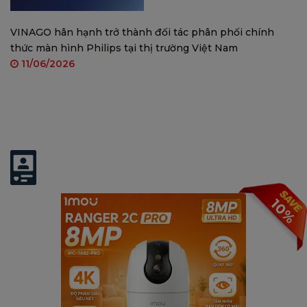
VINAGO hân hạnh trở thành đối tác phân phối chính
thức màn hình Philips tại thị trường Việt Nam
11/06/2026
Muốn tự cài đặt thời gian? Hoàn toàn có thể.
Bạn có thể lên lịch để chế độ nhìn đêm tự động
Có thể bạn quan tâm:
kích hoạt vào thời điểm mong muốn - khi trời
chạng vạng, sau giờ đi ngủ hoặc bất cứ lúc nào
10%
bạn cần hình ảnh rõ nét hơn. Ngôi nhà của bạn,
quy tắc của bạn.