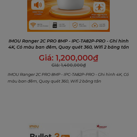
Bảo vệ ngôi nhà như thể bạn luôn có mặt
IMOU Ranger 2C PRO 8MP - IPC-TA82P-PRO - Ghi hình
4K, Có màu ban đêm, Quay quét 360, Wifi 2 băng tần
Được hỗ trợ bởi IMOU SENSE™, công nghệ AI phát
Giá:
1,200,000
₫
hiện người và phương tiện mới được nâng cấp
Giá:
1,400,000
₫
giúp giảm hiệu quả các cảnh báo giả do muỗi bay
hoặc cây rung lắc. Phạm vi phát hiện hiệu quả có
IMOU Ranger 2C PRO 8MP - IPC-TA82P-PRO - Ghi hình 4K, Có
màu ban đêm, Quay quét 360, Wifi 2 băng tần
thể đạt lần lượt 22m đối với người và 44m¹ đối với ô
tô, đảm bảo khả năng phát hiện thực sự “chính
xác”.