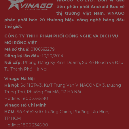
tiên phân phối Android Box về
thị trường Việt Nam. VINAGO
phân phối hơn 20 thương hiệu công nghệ hàng đầu
thế giới.
CÔNG TY TNHH PHÂN PHỐI CÔNG NGHỆ VÀ DỊCH VỤ
MỚI RỒNG VIỆT
Mã số thuế:
0106663279
Đăng ký lần đầu:
10/10/2014
THÔNG SỐ KỸ THUẬT IMOU BULLET 3 PRO
Nơi cấp:
Phòng Đăng Ký Kinh Doanh, Sở Kế Hoạch và Đầu
5MP
Tư Thành Phố Hà Nội
Vinago Hà Nội
Danh mục
Thông s
Hà Nội:
Số 11BT4-3, KĐT Trung Văn VINACONEX 3, Đường
Camera
Trung Thư, Phường Đại Mỗ, TP.Hà Nội
Hotline: 1800.2345.80
Cảm biến hình ảnh
1/2.9” 5
Vinago Hồ Chí Minh
Độ phân giải
5MP (288
HCM:
Số 449/23/10 Trường Chinh, Phường Tân Bình,
TP.HCM
Tầm nhìn ban đêm
25m
Hotline: 1800.2345.80