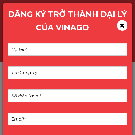
ĐĂNG KÝ TRỞ THÀNH ĐẠI LÝ
CỦA VINAGO