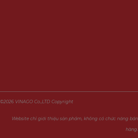
Môi trường hoạt động
-30°C đế
Kích thước
147.7 × 
Trọng lượng
265g
Chứng nhận
CE
Chuẩn chống nước, bụi
IP67
©2026 VINAGO Co.,LTD Copyright
Website chỉ giới thiệu sản phẩm, không có chức năng bán
hàng.