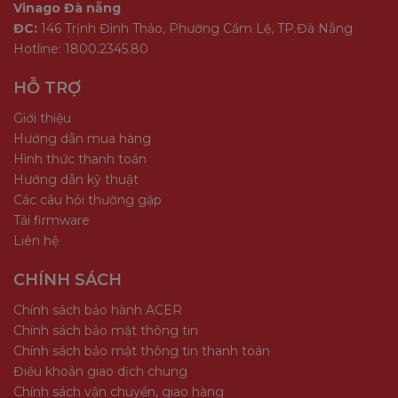
Ống kính
2.8mm /
Vinago Đà nẵng
ĐC:
146 Trịnh Đình Thảo, Phường Cẩm Lệ, TP.Đà Nẵng
Góc nhìn ống kính 2.8mm
94° ngang
Hotline: 1800.2345.80
Góc nhìn ống kính 3.6mm
76° ngan
HỖ TRỢ
Kết nối
Giới thiệu
Wi-Fi
2.4GHz W
Hướng dẫn mua hàng
Cổng mạng
1 cổng E
Hình thức thanh toán
Hướng dẫn kỹ thuật
Ứng dụng
Imou App
Các câu hỏi thường gặp
Hỗ trợ
ONVIF
Tải firmware
Liên hệ
Video & Âm thanh
CHÍNH SÁCH
Chuẩn nén video
H.265 / 
Chính sách bảo hành ACER
Tốc độ khung hình
Lên đến 
Chính sách bảo mật thông tin
Zoom kỹ thuật số
8x
Chính sách bảo mật thông tin thanh toán
Điều khoản giao dịch chung
Âm thanh
Tích hợp
Chính sách vận chuyển, giao hàng