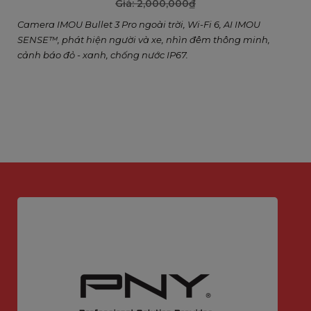
Giá:
2,000,000
₫
Camera IMOU Bullet 3 Pro ngoài trời, Wi-Fi 6, AI IMOU
SENSE™, phát hiện người và xe, nhìn đêm thông minh,
cảnh báo đỏ - xanh, chống nước IP67.
Bảo vệ chuyên nghiệp, sẵn sàng trước mọi thời
tiết
Với khả năng chống nước IP67, Bullet 3 Pro có thể
chống bụi xâm nhập và dễ dàng hoạt động trong
điều kiện mưa gió, giúp bảo vệ bạn suốt ngày đêm.