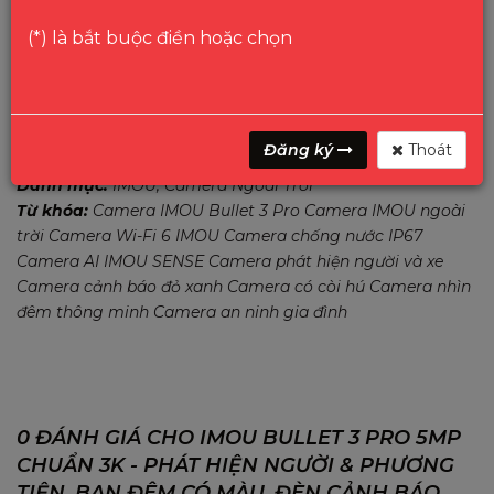
Mua Ngay
(*) là bắt buộc điền hoặc chọn
GỌI
HOTLINE
Đăng ký
Thoát
Danh mục:
IMOU
Camera Ngoài Trời
Từ khóa:
Camera IMOU Bullet 3 Pro Camera IMOU ngoài
trời Camera Wi-Fi 6 IMOU Camera chống nước IP67
Camera AI IMOU SENSE Camera phát hiện người và xe
Camera cảnh báo đỏ xanh Camera có còi hú Camera nhìn
đêm thông minh Camera an ninh gia đình
0 ĐÁNH GIÁ CHO IMOU BULLET 3 PRO 5MP
CHUẨN 3K - PHÁT HIỆN NGƯỜI & PHƯƠNG
TIỆN, BAN ĐÊM CÓ MÀU, ĐÈN CẢNH BÁO