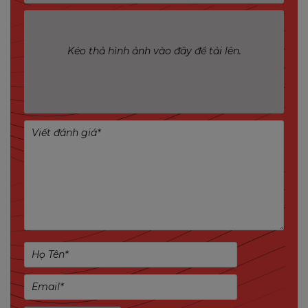
Vẽ đường cảnh báo và thiết lập hướng phát hiện
ngay trên ứng dụng Imou Life để bảo vệ tài sản
của bạn, dù ở sân vườn, cửa trước, hồ bơi hay cửa
Kéo thả hình ảnh vào đây để tải lên.
hàng tạp hóa.
Lựa chọn phiên bản phù hợp nhất với bạn
Bullet 3 Pro có 3 tùy chọn độ phân giải camera
khác nhau, giúp bạn dễ dàng chọn phiên bản phù