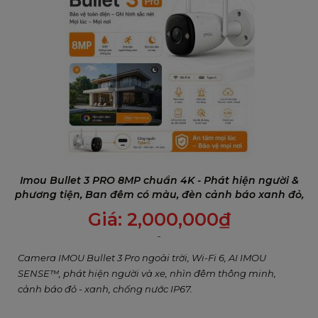
Mở rộng phạm vi lắp đặt với Wi-Fi 6
Bullet 3 Pro hỗ trợ chuẩn Wi-Fi 6 mới nhất, cho tốc
độ truyền dữ liệu cao hơn và khả năng xuyên
tường tốt hơn, giúp mở rộng phạm vi giám sát an
ninh.
Imou Bullet 3 PRO 8MP chuẩn 4K - Phát hiện người &
phương tiện, Ban đêm có màu, đèn cảnh báo xanh đỏ,
Đàm thoại 2 chiều
Giá:
2,000,000
₫
Camera IMOU Bullet 3 Pro ngoài trời, Wi-Fi 6, AI IMOU
SENSE™, phát hiện người và xe, nhìn đêm thông minh,
cảnh báo đỏ - xanh, chống nước IP67.
Răn đe những vị khách không mời