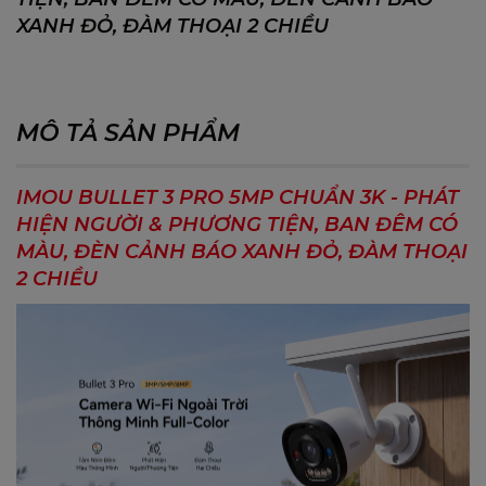
XANH ĐỎ, ĐÀM THOẠI 2 CHIỀU
MÔ TẢ SẢN PHẨM
IMOU BULLET 3 PRO 5MP CHUẨN 3K - PHÁT
HIỆN NGƯỜI & PHƯƠNG TIỆN, BAN ĐÊM CÓ
MÀU, ĐÈN CẢNH BÁO XANH ĐỎ, ĐÀM THOẠI
2 CHIỀU