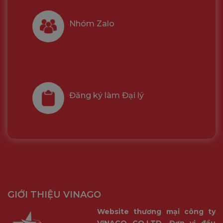
Nhóm Zalo
Kết nối với ngôi nhà của bạn từ bất cứ đâu
Loa và micro tích hợp với tính năng khử tiếng vọng
cho phép bạn tương tác với thú cưng và gia đình
Đăng ký làm Đại lý
mọi lúc, mọi nơi.
GIỚI THIỆU VINAGO
Website thương mại công ty
VINAGO CO.LTD. Đơn vị đầu