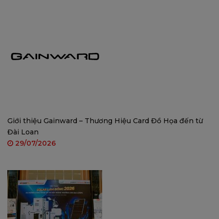
Công nghệ Video luôn bật của IMOU giúp AOV PT
ghi lại một khung hình mỗi 2 giây khi không có sự
kiện, tiết kiệm bộ nhớ và năng lượng. Khi có
chuyển động, camera lập tức chuyển sang ghi
hình toàn thời gian để đảm bảo không bỏ lỡ bất kỳ
khoảnh khắc quan trọng nào.
Giới thiệu Gainward – Thương Hiệu Card Đồ Họa đến từ
Đài Loan
29/07/2026
Phát hiện từ xa, chính xác, an toàn hơn
Với tầm phát hiện lên đến 25 mét và không bị ảnh
hưởng bởi độ chính xác thấp của cảm biến PIR,
AOV PT tăng cường hiệu quả giám sát và bảo vệ