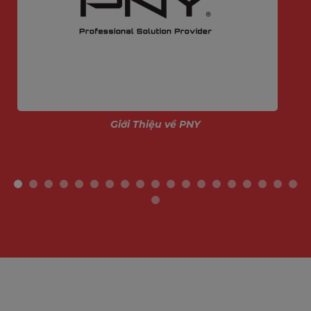
IMOU Life
Hỗ trợ đàm thoại hai chiều có khử tiếng vang, cho
phép bạn giao tiếp mượt mà từ xa. Tùy chỉnh vùng
phát hiện, thiết lập lịch ghi hình, cài âm báo riêng
và bật/tắt bảo vệ quyền riêng tư dễ dàng ngay
trên ứng dụng.
Giới Thiệu về PNY
THÔNG SỐ KỸ THUẬT - IMOU AOV PT 5MP
Hạng mục
Chi tiết
Cảm biến hình
1/3” Progressive CMOS, độ phân gi
ảnh
Tầm nhìn ban
Hồng ngoại 36 mét
đêm
Ống kính
Cố định 3.6mm, góc nhìn 91° (D)
Xoay/quay
Quét ngang 330°, nghiêng dọc 90°