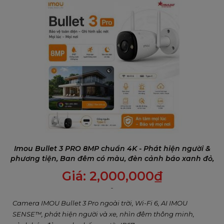
nghiêng 0°–90° giúp camera bao phủ mọi góc
nhìn.
Nhìn rõ trong đêm nhờ AI thông minh
Camera hỗ trợ các chế độ nhìn ban đêm đa dạng,
Imou Bullet 3 PRO 8MP chuẩn 4K - Phát hiện người &
có thể tự động chuyển sang chế độ có màu khi
phương tiện, Ban đêm có màu, đèn cảnh báo xanh đỏ,
phát hiện người, hoặc sử dụng hồng ngoại (IR) để
Đàm thoại 2 chiều
Giá:
2,000,000
₫
giảm tiêu thụ điện năng.
Camera IMOU Bullet 3 Pro ngoài trời, Wi-Fi 6, AI IMOU
SENSE™, phát hiện người và xe, nhìn đêm thông minh,