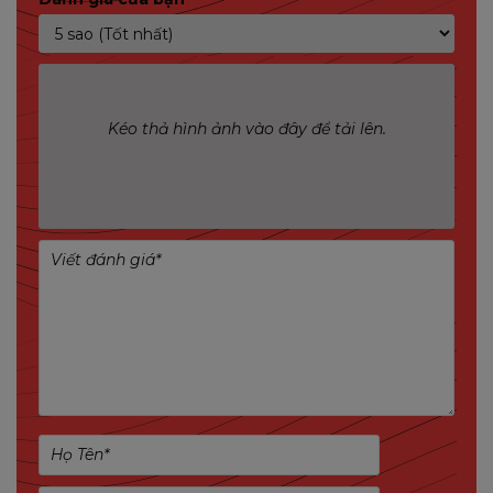
Ghi hình liên tục 365 ngày nhờ công nghệ AOV tiết
kiệm điện năng và bộ nhớ
Tuổi thọ pin không giới hạn với pin 10.000mAh và
tấm năng lượng mặt trời
Kéo thả hình ảnh vào đây để tải lên.
Hỗ trợ kết nối kép Wi-Fi và 4G, tự động chuyển đổi
khi mất kết nối
Độ phân giải 3K UHD, cho hình ảnh siêu nét
Hỗ trợ quay ngang 340° và nghiêng 90°, bao quát
toàn cảnh 360°
Phát hiện con người bằng AI IMOU SENSE®, chính
xác và cực nhanh
Chống chịu thời tiết chuẩn IP66, hoạt động ổn định
ngoài trời
Đèn cảnh báo kép đỏ và xanh, tăng hiệu quả ngăn