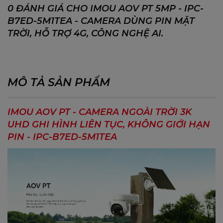
0 ĐÁNH GIÁ CHO IMOU AOV PT 5MP - IPC-
B7ED-5M1TEA - CAMERA DÙNG PIN MẶT
TRỜI, HỖ TRỢ 4G, CÔNG NGHỆ AI.
MÔ TẢ SẢN PHẨM
IMOU AOV PT - CAMERA NGOÀI TRỜI 3K
UHD GHI HÌNH LIÊN TỤC, KHÔNG GIỚI HẠN
PIN - IPC-B7ED-5M1TEA