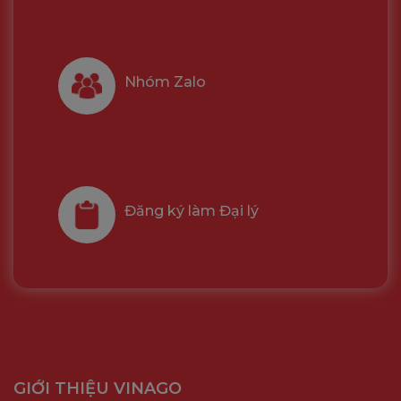
Kích thước
177 x 110 x 142 mm
Trọng lượng
610g
Nhóm Zalo
Ứng dụng hỗ trợ
IMOU Life (iOS/Android)
Đăng ký làm Đại lý
GIỚI THIỆU VINAGO