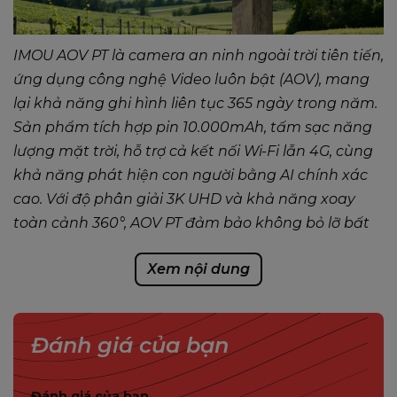
IMOU AOV PT là camera an ninh ngoài trời tiên tiến,
ứng dụng công nghệ Video luôn bật (AOV), mang
lại khả năng ghi hình liên tục 365 ngày trong năm.
Sản phẩm tích hợp pin 10.000mAh, tấm sạc năng
lượng mặt trời, hỗ trợ cả kết nối Wi-Fi lẫn 4G, cùng
khả năng phát hiện con người bằng AI chính xác
cao. Với độ phân giải 3K UHD và khả năng xoay
toàn cảnh 360°, AOV PT đảm bảo không bỏ lỡ bất
kỳ chi tiết nào trong mọi tình huống.
Xem nội dung
Đánh giá của bạn
TÍNH NĂNG CHÍNH
IMOU AOV PT
Đánh giá của bạn