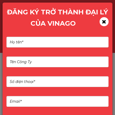
ĐĂNG KÝ TRỞ THÀNH ĐẠI LÝ
CỦA VINAGO