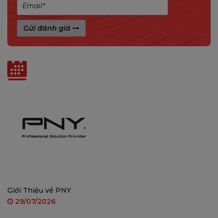
chặn xâm nhập
Hỗ trợ thẻ nhớ microSD lên đến 512GB
Gửi đánh giá
Tích hợp đàm thoại hai chiều, báo động tùy chỉnh,
và vùng phát hiện cá nhân hóa
Tin liên quan
TÍNH NĂNG NỔI BẬT IMOU AOV PT
Giới Thiệu về PNY
29/07/2026
Ghi hình mọi lúc với công nghệ AOV