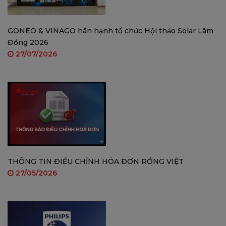
tài sản một cách đáng tin cậy hơn.
GONEO & VINAGO hân hạnh tổ chức Hội thảo Solar Lâm
Đồng 2026
27/07/2026
Năng lượng không giới hạn, luôn sẵn sàng
Camera trang bị pin dung lượng lớn 10.000mAh và
tấm pin năng lượng mặt trời, mang lại khả năng
hoạt động không giới hạn thời gian mà không cần
quan tâm đến sạc lại hoặc thay pin.
THÔNG TIN ĐIỀU CHỈNH HÓA ĐƠN RỒNG VIỆT
27/05/2026
Kết nối linh hoạt, không gián đoạn