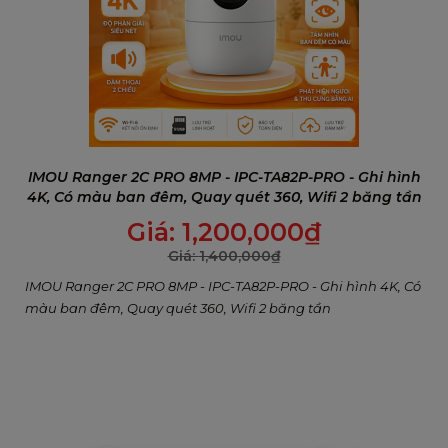
Sạc hiệu quả trong thời tiết lạnh
Nhờ công nghệ sạc nhiệt độ thấp của IMOU, AOV
PT vẫn có thể sạc pin ở điều kiện thời tiết xuống tới
-10°C, đảm bảo hiệu suất bền bỉ ngay cả trong
IMOU Ranger 2C PRO 8MP - IPC-TA82P-PRO - Ghi hình
mùa đông.
4K, Có màu ban đêm, Quay quét 360, Wifi 2 băng tần
Giá:
1,200,000
₫
Giá:
1,400,000
₫
IMOU Ranger 2C PRO 8MP - IPC-TA82P-PRO - Ghi hình 4K, Có
màu ban đêm, Quay quét 360, Wifi 2 băng tần
Hình ảnh 3K UHD và góc nhìn toàn cảnh
Độ phân giải cao 3K UHD cho hình ảnh sắc nét đến
từng chi tiết. Tính năng xoay ngang 0°–340° và