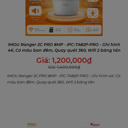
mạnh mẽ và đáng tin cậy, đáp ứng mọi nhu cầu
giám sát an ninh trong gia đình, cửa hàng hay văn
phòng hiện đại.
IMOU Ranger 2C PRO 8MP - IPC-TA82P-PRO - Ghi hình
4K, Có màu ban đêm, Quay quét 360, Wifi 2 băng tần
Giá:
1,200,000
₫
Giá:
1,400,000
₫
IMOU Ranger 2C PRO 8MP - IPC-TA82P-PRO - Ghi hình 4K, Có
màu ban đêm, Quay quét 360, Wifi 2 băng tần