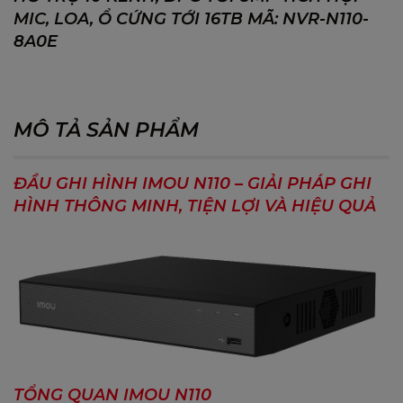
MIC, LOA, Ổ CỨNG TỚI 16TB MÃ: NVR-N110-
8A0E
MÔ TẢ SẢN PHẨM
ĐẦU GHI HÌNH IMOU N110 – GIẢI PHÁP GHI
HÌNH THÔNG MINH, TIỆN LỢI VÀ HIỆU QUẢ
TỔNG QUAN IMOU N110