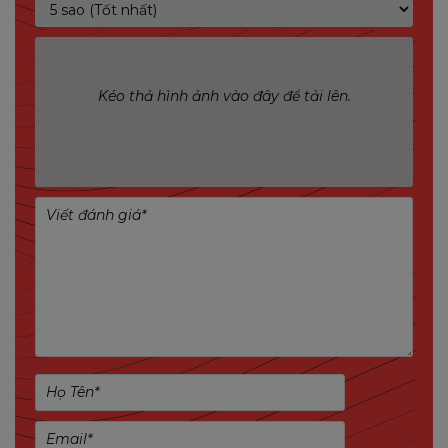
nhanh chóng, dễ dàng cho người dùng.
Đàm thoại hai chiều tiện lợi
– Tích hợp micro
và loa, cho phép nghe – nói trực tiếp qua NVR.
Kéo thả hình ảnh vào đây để tải lên.
Chuẩn nén H.265 hiện đại
– Tiết kiệm dung
lượng lưu trữ mà vẫn đảm bảo chất lượng
hình ảnh cao.
Hỗ trợ độ phân giải 4K UHD
– Cho khung
hình rõ nét và chi tiết.
Truy cập và quản lý qua IMOU APP
– Theo
dõi hệ thống mọi lúc, mọi nơi bằng điện thoại.
Hỗ trợ ổ cứng lên tới 16TB
– Lưu trữ dữ liệu
dài ngày, đáp ứng nhu cầu giám sát liên tục.
Tương thích chuẩn Onvif
– Dễ dàng kết nối
với nhiều thương hiệu camera IP khác nhau.