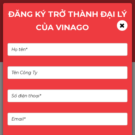
ĐĂNG KÝ TRỞ THÀNH ĐẠI LÝ
CỦA VINAGO