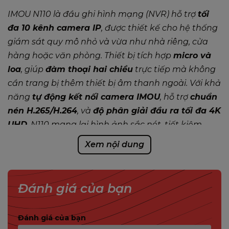
IMOU N110 là đầu ghi hình mạng (NVR) hỗ trợ
tối
đa 10 kênh camera IP
, được thiết kế cho hệ thống
giám sát quy mô nhỏ và vừa như nhà riêng, cửa
hàng hoặc văn phòng. Thiết bị tích hợp
micro và
loa
, giúp
đàm thoại hai chiều
trực tiếp mà không
cần trang bị thêm thiết bị âm thanh ngoài. Với khả
năng
tự động kết nối camera IMOU
, hỗ trợ
chuẩn
nén H.265/H.264
, và
độ phân giải đầu ra tối đa 4K
UHD
, N110 mang lại hình ảnh sắc nét, tiết kiệm
băng thông và dung lượng lưu trữ.
Xem nội dung
TÍNH NĂNG NỔI BẬT
IMOU N110
Hỗ trợ tối đa 10 kênh camera IP
– Phù hợp
Đánh giá của bạn
cho hệ thống giám sát gia đình hoặc văn
phòng nhỏ.
Đánh giá của bạn
Kết nối tự động với camera IMOU
– Thiết lập