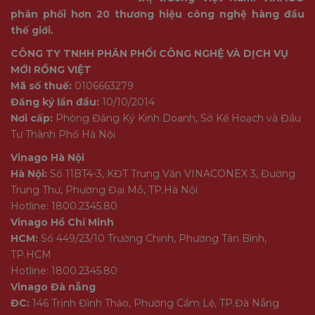
phân phối hơn 20 thương hiệu công nghệ hàng đầu
thế giới.
CÔNG TY TNHH PHÂN PHỐI CÔNG NGHỆ VÀ DỊCH VỤ
MỚI RỒNG VIỆT
Mã số thuế:
0106663279
Đăng ký lần đầu:
10/10/2014
Nơi cấp:
Phòng Đăng Ký Kinh Doanh, Sở Kế Hoạch và Đầu
Tư Thành Phố Hà Nội
Vinago Hà Nội
Hà Nội:
Số 11BT4-3, KĐT Trung Văn VINACONEX 3, Đường
Trung Thư, Phường Đại Mỗ, TP.Hà Nội
Hotline: 1800.2345.80
Vinago Hồ Chí Minh
HCM:
Số 449/23/10 Trường Chinh, Phường Tân Bình,
TP.HCM
Hotline: 1800.2345.80
Vinago Đà nẵng
ĐC:
146 Trịnh Đình Thảo, Phường Cẩm Lệ, TP.Đà Nẵng