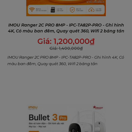
IMOU Ranger 2C PRO 8MP - IPC-TA82P-PRO - Ghi hình
4K, Có màu ban đêm, Quay quét 360, Wifi 2 băng tần
Giá:
1,200,000
₫
Giá:
1,400,000
₫
Chuẩn IP67
– Chống bụi và chống nước, thích hợp
IMOU Ranger 2C PRO 8MP - IPC-TA82P-PRO - Ghi hình 4K, Có
cho cả môi trường trong nhà và ngoài trời.
màu ban đêm, Quay quét 360, Wifi 2 băng tần