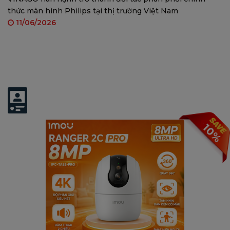
thức màn hình Philips tại thị trường Việt Nam
11/06/2026
Có thể bạn quan tâm:
10%
Lưu trữ linh hoạt
– Hỗ trợ thẻ nhớ MicroSD tối đa
512GB, NVR hoặc Cloud Storage.