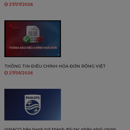
27/07/2026
Cảnh báo chủ động
– Đèn spotlight và còi báo
động 110dB giúp xua đuổi kẻ lạ.
THÔNG TIN ĐIỀU CHỈNH HÓA ĐƠN RỒNG VIỆT
27/05/2026
Đàm thoại hai chiều
– Giao tiếp trực tiếp qua
micro và loa tích hợp.
VINAGO hân hạnh trở thành đối tác phân phối chính