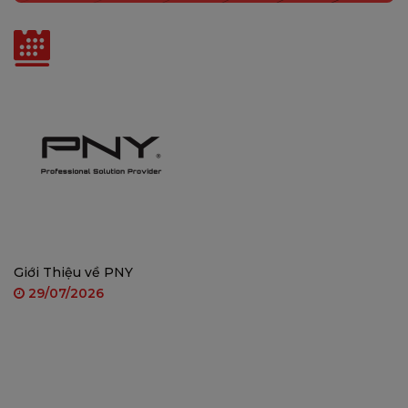
Tin liên quan
IMOU SENSE – Phát hiện chính xác hơn
– Nhận
diện người và phương tiện với độ chính xác cao.
Giới Thiệu về PNY
29/07/2026
4 chế độ nhìn đêm thông minh
– Hỗ trợ tầm nhìn