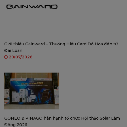
xa đến 30m, đảm bảo hình ảnh rõ nét ngay cả
trong bóng tối.
Giới thiệu Gainward – Thương Hiệu Card Đồ Họa đến từ
Đài Loan
29/07/2026
Chế độ AOR (Always-On-Record)
– Ghi hình liên
tục, tiết kiệm dung lượng lưu trữ.
GONEO & VINAGO hân hạnh tổ chức Hội thảo Solar Lâm
Đồng 2026