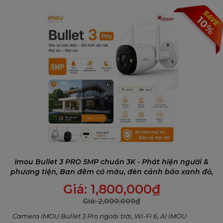
Zoom số
8× Digital Zoom
10%
Âm thanh
Micro & loa tích hợp
Đèn cảnh báo
Spotlight tích hợp
Mạng
Cổng mạng
1 x Ethernet 100Mbps
Ứng dụng quản lý
IMOU App (iOS & Androi
Chuẩn giao thức
Onvif
Giao diện phụ
Khe thẻ nhớ
MicroSD (tối đa 512GB)
Imou Bullet 3 PRO 5MP chuẩn 3K - Phát hiện người &
phương tiện, Ban đêm có màu, đèn cảnh báo xanh đỏ,
Nút reset
Có
Đàm thoại 2 chiều
Giá:
1,800,000
₫
Micro & loa tích hợp
Có
Giá:
2,000,000
₫
Camera IMOU Bullet 3 Pro ngoài trời, Wi-Fi 6, AI IMOU
Phát hiện & Cảnh báo