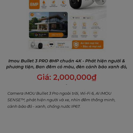
THÔNG SỐ KỸ THUẬT CAMERA IMOU PS3E
3MP
Danh mục
Chi tiết
Camera
Cảm biến hình ảnh
1/3” Progressive CMOS
Độ phân giải tối đa
3MP/5MP
Imou Bullet 3 PRO 8MP chuẩn 4K - Phát hiện người &
phương tiện, Ban đêm có màu, đèn cảnh báo xanh đỏ,
Tầm nhìn ban đêm
30m (98ft)
Đàm thoại 2 chiều
Giá:
2,000,000
₫
Tiêu cự ống kính
2.8mm / 3.6mm cố định
Góc nhìn
2.8mm: 98°(N), 54°(D), 11
Camera IMOU Bullet 3 Pro ngoài trời, Wi-Fi 6, AI IMOU
SENSE™, phát hiện người và xe, nhìn đêm thông minh,
Video & Âm thanh
cảnh báo đỏ - xanh, chống nước IP67.
Chuẩn nén video
H.265 / H.264
Tốc độ khung hình
Tối đa 20fps