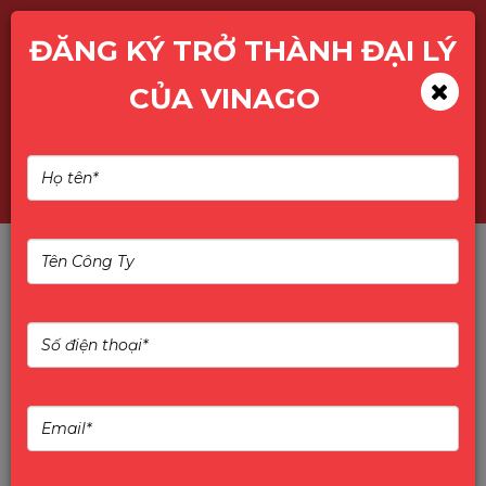
ĐĂNG KÝ TRỞ THÀNH ĐẠI LÝ
CỦA VINAGO