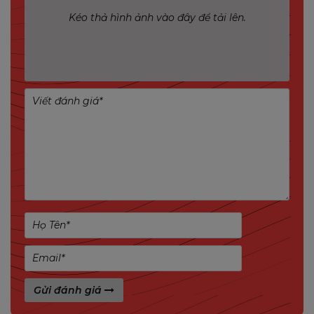
Kéo thả hình ảnh vào đây để tải lên.
Nguồn PoE hoặc DC 12V
– Linh hoạt lựa chọn
phương thức cấp nguồn, dễ dàng triển khai hệ
thống.
Gửi đánh giá