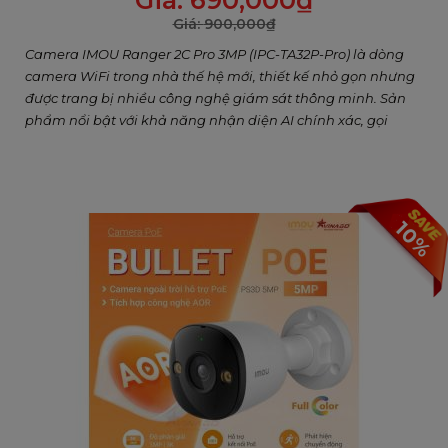
Giá:
690,000
₫
Giá:
900,000
₫
Camera IMOU Ranger 2C Pro 3MP (IPC-TA32P-Pro) là dòng
camera WiFi trong nhà thế hệ mới, thiết kế nhỏ gọn nhưng
được trang bị nhiều công nghệ giám sát thông minh. Sản
phẩm nổi bật với khả năng nhận diện AI chính xác, gọi
video một chạm, quan sát ban đêm có màu, hỗ trợ Wi-Fi 6
và cổng mạng LAN, đáp ứng toàn diện nhu cầu an ninh và
kết nối trong gia đình hiện đại.
10%