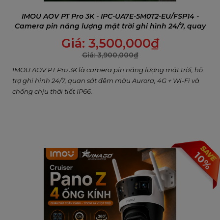
IMOU AOV PT Pro 3K - IPC-UA7E-5M0T2-EU/FSP14 -
Camera pin năng lượng mặt trời ghi hình 24/7, quay
quét 360° & kết nối 4G + Wi-Fi
Giá:
3,500,000
₫
Giá:
3,900,000
₫
IMOU AOV PT Pro 3K là camera pin năng lượng mặt trời, hỗ
trợ ghi hình 24/7, quan sát đêm màu Aurora, 4G + Wi-Fi và
chống chịu thời tiết IP66.
10%