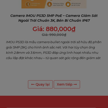
Camera IMOU PS3D 5MP PoE – Camera Giám Sát
Ngoài Trời Chuẩn 3K, Bền Bỉ Chuẩn IP67
Giá:
880,000
₫
Giá:
990,000
₫
IMOU PS3D là mẫu camera bullet ngoài trời sở hữu độ phân
giải 5MP (3K), cho hình ảnh sắc nét. Với hai tùy chọn ống
kính 2.8mm và 3.6mm, PS3D đáp ứng linh hoạt nhiều nhu
cầu lắp đặt khác nhau – từ quan sát góc rộng đến giám sát
chi tiết. Camera hỗ trợ công nghệ nén H.265 giúp tiết kiệm
băng thông và dung lượng lưu trữ, đồng thời hoạt động ổn
định trong mọi điều kiện thời tiết nhờ khả năng chống
nước, chống bụi chuẩn IP67.
Quay lại
Xem tiếp