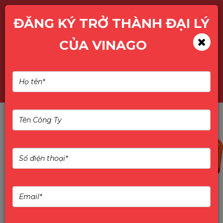
ĐĂNG KÝ TRỞ THÀNH ĐẠI LÝ
CỦA VINAGO
TÌM KIẾM SẢN PHẨM
10%