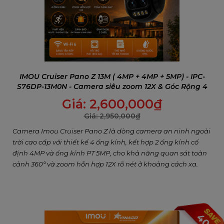
IMOU Cruiser Pano Z 13M ( 4MP + 4MP + 5MP) - IPC-
S76DP-13M0N - Camera siêu zoom 12X & Góc Rộng 4
Ống kính
Giá:
2,600,000
₫
Giá:
2,950,000
₫
Camera Imou Cruiser Pano Z là dòng camera an ninh ngoài
trời cao cấp với thiết kế 4 ống kính, kết hợp 2 ống kính cố
định 4MP và ống kính PT 5MP, cho khả năng quan sát toàn
cảnh 360° và zoom hỗn hợp 12X rõ nét ở khoảng cách xa.
Sản phẩm hỗ trợ Wi-Fi 6 băng tần kép, PoE, đàm thoại 2
chiều, cảnh báo âm thanh & ánh sáng, phát hiện thông
minh người/phương tiện và tầm nhìn ban đêm lên đến
56m. Phù hợp lắp đặt cho sân vườn, cổng nhà, cửa hàng,
40%
kho bãi và khu vực cần giám sát rộng.