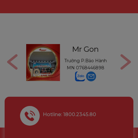
Gon
Mr Thường
Bảo Hành
Trưởng P.Bảo Hành
446898
MB
0971234540
Hotline: 1800.2345.80