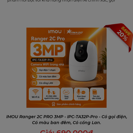
phẩm nổi bật với khả năng nhận diện AI chính xác, gọi
video một chạm, quan sát ban đêm có màu, hỗ trợ Wi-Fi 6
và cổng mạng LAN, đáp ứng toàn diện nhu cầu an ninh và
kết nối trong gia đình hiện đại.
20%
IMOU Ranger 2C PRO 3MP - IPC-TA32P-Pro - Có gọi điện,
Có màu ban đêm, Có cổng Lan.