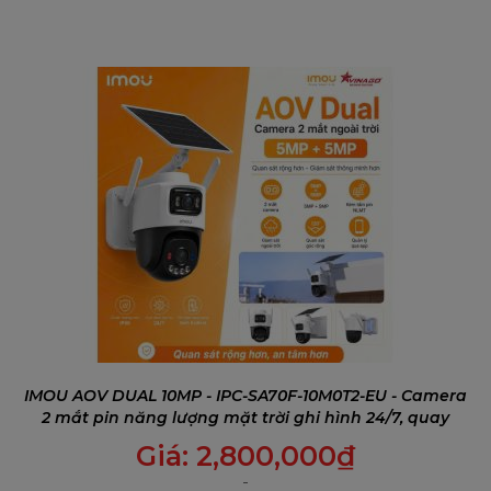
IMOU AOV DUAL 10MP - IPC-SA70F-10M0T2-EU - Camera
2 mắt pin năng lượng mặt trời ghi hình 24/7, quay
quét 360° & kết nối 4G + Wi-Fi
Giá:
2,800,000
₫