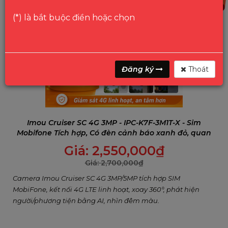
(*) là bắt buộc điền hoặc chọn
Đăng ký
Thoát
Imou Cruiser SC 4G 3MP - IPC-K7F-3M1T-X - Sim
Mobifone Tích hợp, Có đèn cảnh báo xanh đỏ, quan
sát màu đêm.
Giá:
2,550,000
₫
Giá:
2,700,000
₫
Camera Imou Cruiser SC 4G 3MP/5MP tích hợp SIM
MobiFone, kết nối 4G LTE linh hoạt, xoay 360°, phát hiện
người/phương tiện bằng AI, nhìn đêm màu.