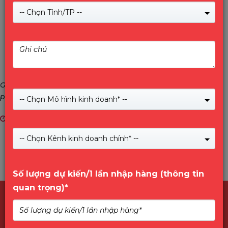
-- Chọn Tỉnh/TP --
Giới thiệu thương hiệu IMOU và Nhà NK&PP VINAGO phân
phối sản phẩm IMOU tại Việt Nam
-- Chọn Mô hình kinh doanh* --
13/10/2023
-- Chọn Kênh kinh doanh chính* --
Số lượng dự kiến/1 lần nhập hàng (thông tin
quan trọng)*