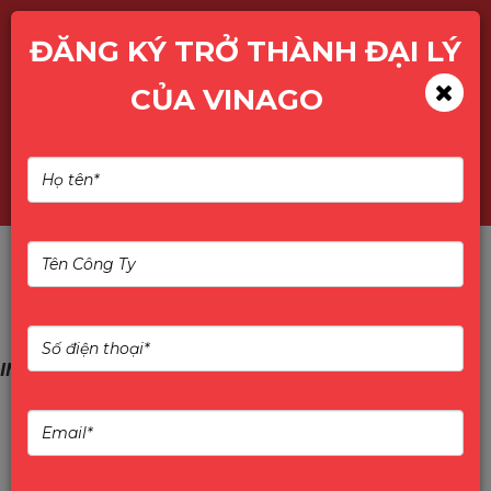
ĐĂNG KÝ TRỞ THÀNH ĐẠI LÝ
CỦA VINAGO
Tìm kiếm
IMOU - Enjoy Smart Life