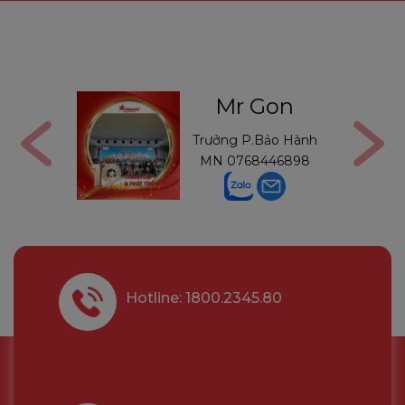
ga
Mr Gon
6291210
Trưởng P.Bảo Hành
MN
0768446898
Hotline: 1800.2345.80