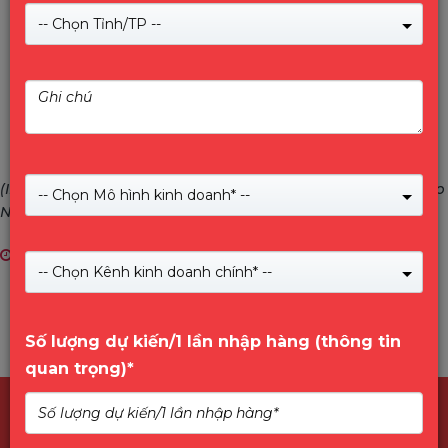
-- Chọn Tỉnh/TP --
(IMOU news) Chính sách bảo hành các sản phẩm IMOU Cập
-- Chọn Mô hình kinh doanh* --
Nhật 01/06/2023
04/07/2023
-- Chọn Kênh kinh doanh chính* --
Số lượng dự kiến/1 lần nhập hàng (thông tin
quan trọng)*