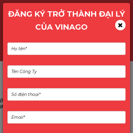
ĐĂNG KÝ TRỞ THÀNH ĐẠI LÝ
CỦA VINAGO
Tìm kiếm
(IMOU news) Chính sách bảo hành các sản phẩm
IMOU Cập Nhật 01/06/2023