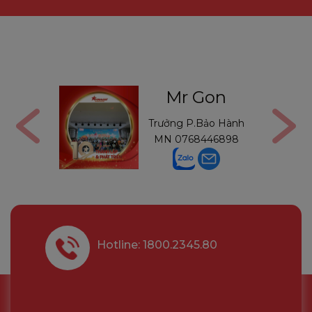
ga
Mr Gon
6291210
Trưởng P.Bảo Hành
MN
0768446898
Hotline: 1800.2345.80