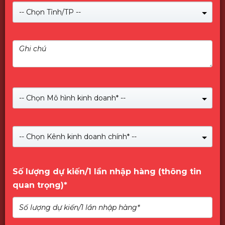
-- Chọn Tỉnh/TP --
-- Chọn Mô hình kinh doanh* --
Giới Thiệu về PNY
-- Chọn Kênh kinh doanh chính* --
Số lượng dự kiến/1 lần nhập hàng (thông tin
quan trọng)*