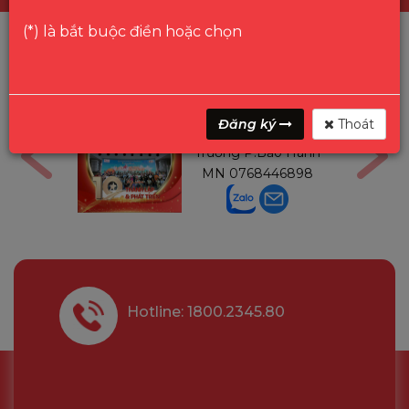
(*) là bắt buộc điền hoặc chọn
ga
Mr Gon
Đăng ký
Thoát
6291210
Trưởng P.Bảo Hành
MN
0768446898
Hotline: 1800.2345.80