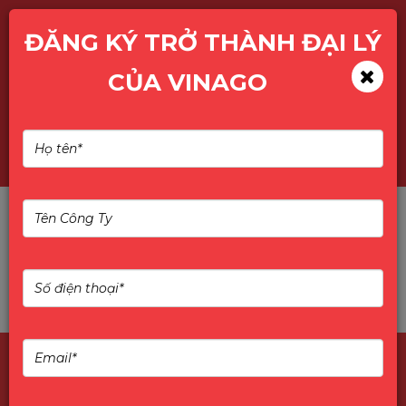
ĐĂNG KÝ TRỞ THÀNH ĐẠI LÝ
CỦA VINAGO
Tìm kiếm