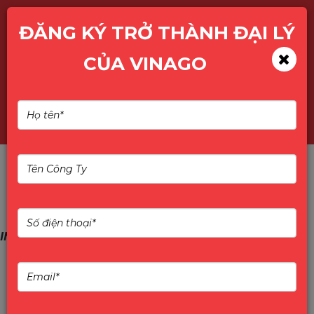
ĐĂNG KÝ TRỞ THÀNH ĐẠI LÝ
CỦA VINAGO
Tìm kiếm
IMOU - Enjoy Smart Life