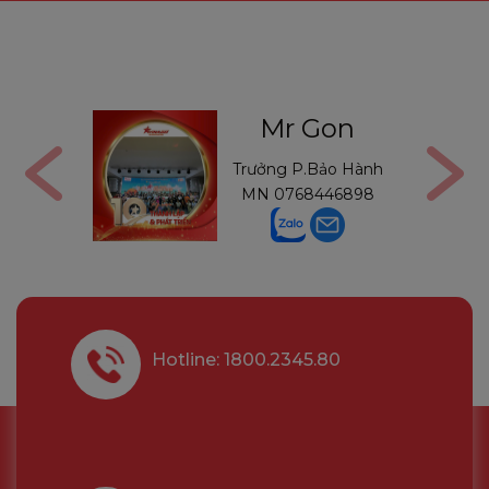
ga
Mr Gon
6291210
Trưởng P.Bảo Hành
MN
0768446898
Hotline: 1800.2345.80