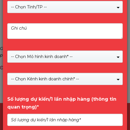
-- Chọn Tỉnh/TP --
Giới thiệu thương hiệu IMOU và Nhà NK&PP VINAGO phân
phối sản phẩm IMOU tại Việt Nam
-- Chọn Mô hình kinh doanh* --
13/10/2023
-- Chọn Kênh kinh doanh chính* --
Số lượng dự kiến/1 lần nhập hàng (thông tin
quan trọng)*