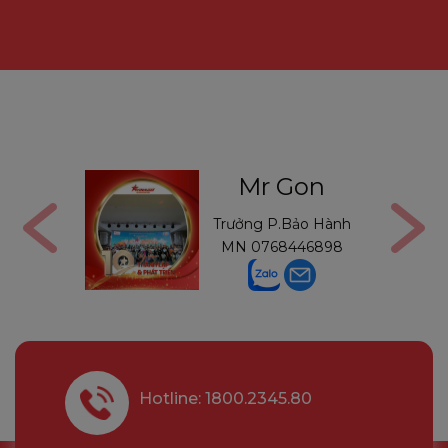
ga
Mr Gon
6291210
Trưởng P.Bảo Hành
MN
0768446898
Hotline: 1800.2345.80