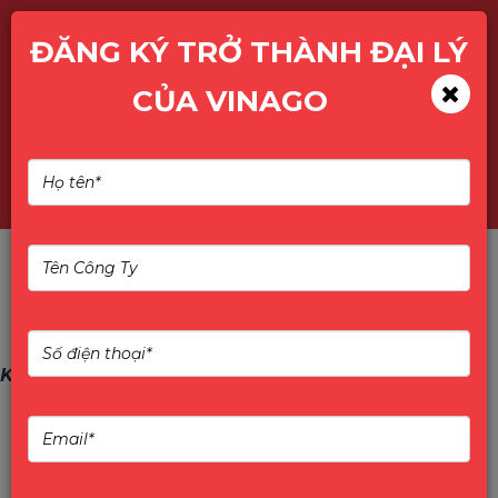
ĐĂNG KÝ TRỞ THÀNH ĐẠI LÝ
CỦA VINAGO
Tìm kiếm
KODA - Nature Harmony