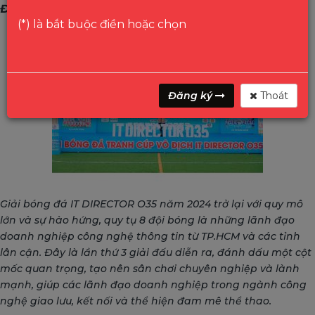
Đồng IT
(*) là bắt buộc điền hoặc chọn
Đăng ký
Thoát
Giải bóng đá IT DIRECTOR O35 năm 2024 trở lại với quy mô
lớn và sự hào hứng, quy tụ 8 đội bóng là những lãnh đạo
doanh nghiệp công nghệ thông tin từ TP.HCM và các tỉnh
lân cận. Đây là lần thứ 3 giải đấu diễn ra, đánh dấu một cột
mốc quan trọng, tạo nên sân chơi chuyên nghiệp và lành
mạnh, giúp các lãnh đạo doanh nghiệp trong ngành công
nghệ giao lưu, kết nối và thể hiện đam mê thể thao.