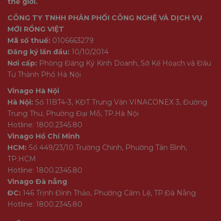
thế giới.
CÔNG TY TNHH PHÂN PHỐI CÔNG NGHỆ VÀ DỊCH VỤ
MỚI RỒNG VIỆT
Mã số thuế:
0106663279
Đăng ký lần đầu:
10/10/2014
Nơi cấp:
Phòng Đăng Ký Kinh Doanh, Sở Kế Hoạch và Đầu
Tư Thành Phố Hà Nội
Vinago Hà Nội
Hà Nội:
Số 11BT4-3, KĐT Trung Văn VINACONEX 3, Đường
Trung Thư, Phường Đại Mỗ, TP.Hà Nội
Hotline: 1800.2345.80
Vinago Hồ Chí Minh
HCM:
Số 449/23/10 Trường Chinh, Phường Tân Bình,
TP.HCM
Hotline: 1800.2345.80
Vinago Đà nẵng
ĐC:
146 Trịnh Đình Thảo, Phường Cẩm Lệ, TP.Đà Nẵng
Hotline: 1800.2345.80