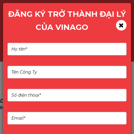
ĐĂNG KÝ TRỞ THÀNH ĐẠI LÝ
CỦA VINAGO
Tìm kiếm
Dấu Ấn Vinago & Kioxia Tại Gala IT Director O35
HCM 2024