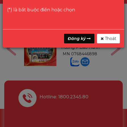
(*) là bắt buộc điền hoặc chọn
ga
Mr Gon
Đăng ký
Thoát
6291210
Trưởng P.Bảo Hành
MN
0768446898
Hotline: 1800.2345.80