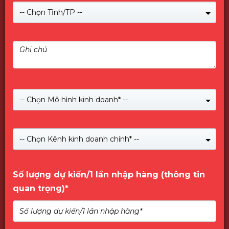
-- Chọn Tỉnh/TP --
-- Chọn Mô hình kinh doanh* --
Giới Thiệu về PNY
-- Chọn Kênh kinh doanh chính* --
Số lượng dự kiến/1 lần nhập hàng (thông tin
quan trọng)*