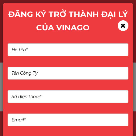
ĐĂNG KÝ TRỞ THÀNH ĐẠI LÝ
CỦA VINAGO
Tìm kiếm