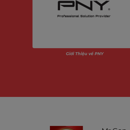
ính
Giới Thiệu về PNY