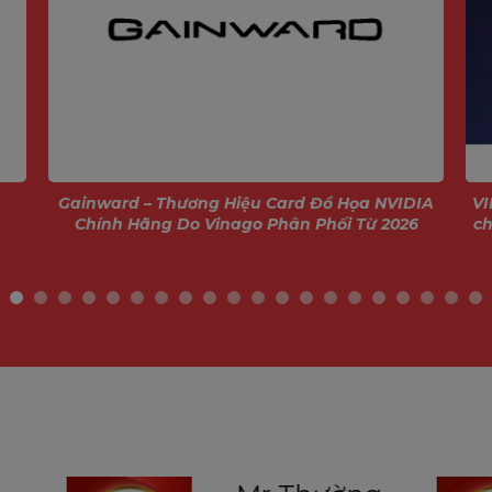
Gainward – Thương Hiệu Card Đồ Họa NVIDIA
VI
Chính Hãng Do Vinago Phân Phối Từ 2026
ch