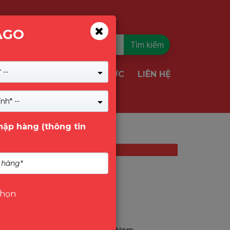
AGO
Tìm kiếm
 --
TIN TỨC
LIÊN HỆ
VỤ & GIẢI PHÁP
nh* --
nhập hàng (thông tin
chọn