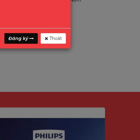
iết bị IT và CCTV hàng đầu Việt Nam
Đăng ký
Thoát