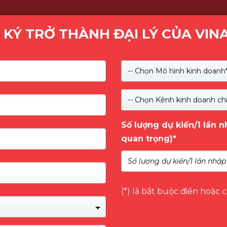
 KÝ TRỞ THÀNH ĐẠI LÝ CỦA VIN
Kiểm tra
-- Chọn Mô hình kinh doanh*
SẢN PHẨM
GIỚI THIỆU
NHÃN HÀNG
DỊCH 
-- Chọn Kênh kinh doanh chí
Số lượng dự kiến/1 lần 
quan trọng)*
(*) là bắt buộc điền hoặc 