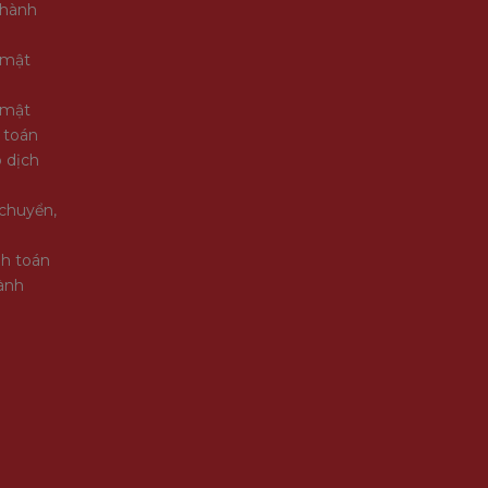
 hành
 mật
 mật
 toán
 dịch
chuyển,
nh toán
ành