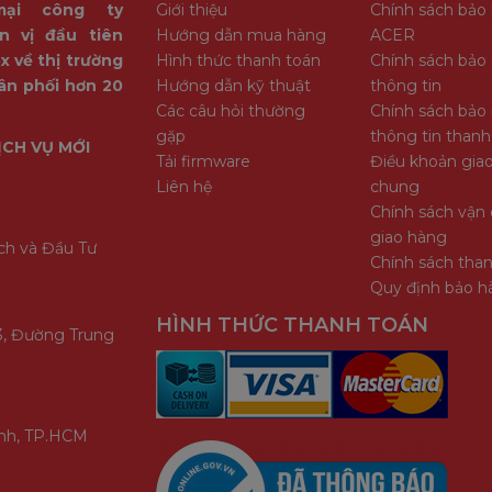
mại công ty
Giới thiệu
Chính sách bảo
n vị đầu tiên
Hướng dẫn mua hàng
ACER
x về thị trường
Hình thức thanh toán
Chính sách bảo
ân phối hơn 20
Hướng dẫn kỹ thuật
thông tin
Các câu hỏi thường
Chính sách bảo
gặp
thông tin thanh
ỊCH VỤ MỚI
Tải firmware
Điều khoản giao
Liên hệ
chung
Chính sách vận 
giao hàng
ch và Đầu Tư
Chính sách tha
Quy định bảo h
HÌNH THỨC THANH TOÁN
3, Đường Trung
ình, TP.HCM