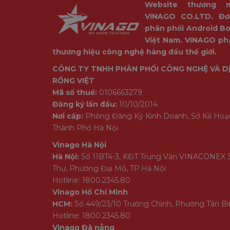
Website thương 
VINAGO CO.LTD. Đơ
phân phối Android Bo
Việt Nam. VINAGO ph
thương hiệu công nghệ hàng đầu thế giới.
CÔNG TY TNHH PHÂN PHỐI CÔNG NGHỆ VÀ D
RỒNG VIỆT
Mã số thuế:
0106663279
Đăng ký lần đầu:
10/10/2014
Nơi cấp:
Phòng Đăng Ký Kinh Doanh, Sở Kế Hoạ
Thành Phố Hà Nội
Vinago Hà Nội
Hà Nội:
Số 11BT4-3, KĐT Trung Văn VINACONEX 
Thư, Phường Đại Mỗ, TP.Hà Nội
Hotline: 1800.2345.80
Vinago Hồ Chí Minh
HCM:
Số 449/23/10 Trường Chinh, Phường Tân B
Hotline: 1800.2345.80
Vinago Đà nẵng