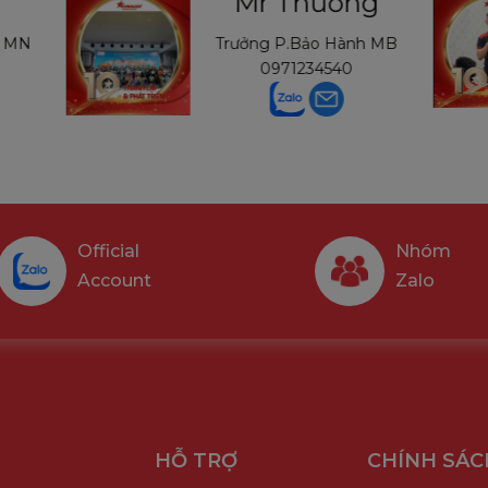
Mr Thường
h MN
Trưởng P.Bảo Hành MB
0971234540
Official
Nhóm
Account
Zalo
HỖ TRỢ
CHÍNH SÁC