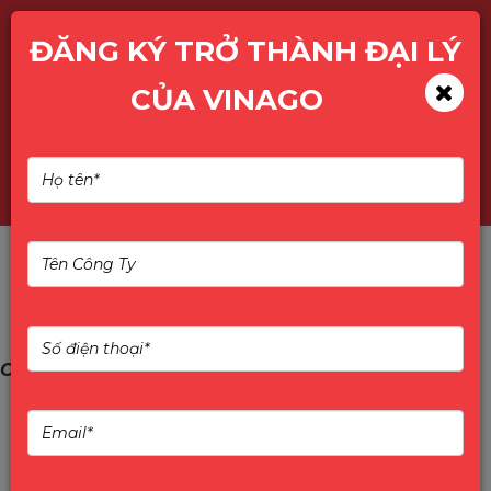
ĐĂNG KÝ TRỞ THÀNH ĐẠI LÝ
CỦA VINAGO
Tìm kiếm
Các câu hỏi thường gặp