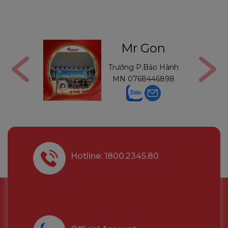
ga
Mr Gon
6291210
Trưởng P.Bảo Hành
MN
0768446898
Hotline: 1800.2345.80