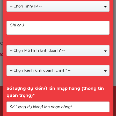
-- Chọn Tỉnh/TP --
CÁC CÂU HỎI THƯỜNG GẶP
-- Chọn Mô hình kinh doanh* --
25/12/2017
-- Chọn Kênh kinh doanh chính* --
Số lượng dự kiến/1 lần nhập hàng (thông tin
quan trọng)*