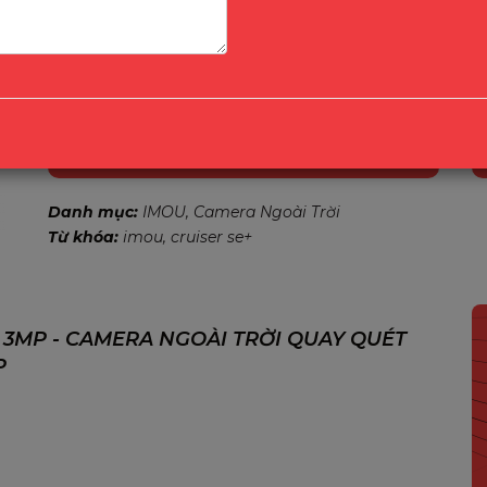
trên
Giá:
1,290,000
₫
5
Cruiser SE+ S31FEP là giải pháp camera IP ngoài trời ho
tính năng nổi bật
Mua Ngay
Danh mục:
IMOU
Camera Ngoài Trời
Từ khóa:
imou
cruiser se+
 3MP - CAMERA NGOÀI TRỜI QUAY QUÉT
P