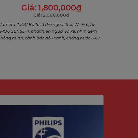
cảnh báo xanh đỏ, Đàm thoại 2 chiều
Giá:
1,800,000
₫
Giá:
2,000,000
₫
Camera IMOU Bullet 3 Pro ngoài trời, Wi-Fi 6, AI
IMOU SENSE™, phát hiện người và xe, nhìn đêm
thông minh, cảnh báo đỏ - xanh, chống nước IP67.