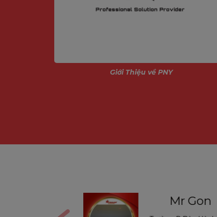
ính
Giới Thiệu về PNY
Quay và Quét, Theo 
Với khả năng quay 355 độ và tính năng t
diện mọi ngóc
Mr Gon
Mr Th