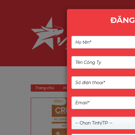
ĐĂNG
IMOU CRUISER SE+ 3MP 
Trang chủ
IMOU
-- Chọn Tỉnh/TP --