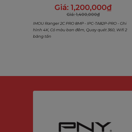
Wifi 2 băng tần
Giá:
1,200,000
₫
Giá:
1,400,000
₫
IMOU Ranger 2C PRO 8MP - IPC-TA82P-PRO - Ghi
hình 4K, Có màu ban đêm, Quay quét 360, Wifi 2
băng tần
Độ P
Camera với độ phân giải 3MP mang đến h
nghiệm quan sát so 