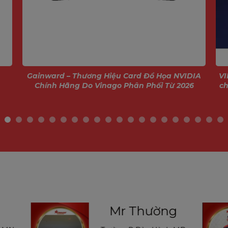
Gainward – Thương Hiệu Card Đồ Họa NVIDIA
VI
Chính Hãng Do Vinago Phân Phối Từ 2026
ch
Dõi Thông Minh Mọi Góc Nhà
heo dõi thông minh, camera có thể giám sát toàn
 ngách trong nhà bạn.
ường
Mr Long