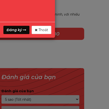
àn hảo cho nhu cầu giám sát an ninh, với nhiều
Đăng ký
Thoát
1800.2345.80
Đánh giá của bạn
Đánh giá của bạn