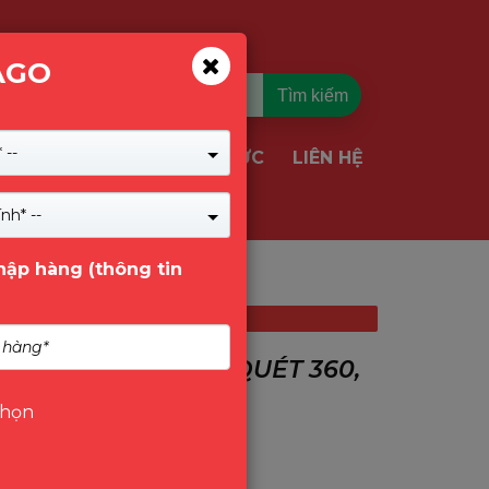
AGO
Tìm kiếm
 --
TIN TỨC
LIÊN HỆ
VỤ & GIẢI PHÁP
nh* --
nhập hàng (thông tin
IPC-S31FEP
NGOÀI TRỜI QUAY QUÉT 360,
chọn