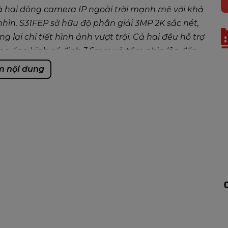
là hai dòng camera IP ngoài trời mạnh mẽ với khả
hìn. S31FEP sở hữu độ phân giải 3MP 2K sắc nét,
lại chi tiết hình ảnh vượt trội. Cả hai đều hỗ trợ
ng ống kính cố định 3.6mm và tầm nhìn lên đến
chiều, còi báo động 110dB và khả năng phát hiện
 nội dung
ảo vệ an ninh tối đa.
 ngoài trời hoàn hảo cho nhu cầu giám sát an
oay 355 độ
 - 4 Chế độ ban đêm
 Âm thanh hai chiều
n 512 GB)
chuyển động