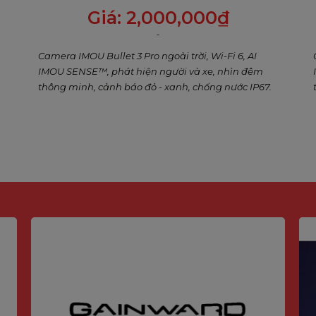
cảnh báo xanh đỏ, Đàm thoại 2 chiều
Giá:
2,000,000
₫
Camera IMOU Bullet 3 Pro ngoài trời, Wi-Fi 6, AI
IMOU SENSE™, phát hiện người và xe, nhìn đêm
thông minh, cảnh báo đỏ - xanh, chống nước IP67.
hân Giải 3MP
ình ảnh sắc nét và chi tiết hơn, nâng cao trải
với chuẩn 2MP thông thường.