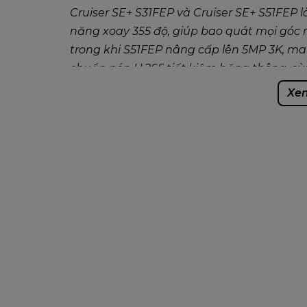
Cruiser SE+ S31FEP và Cruiser SE+ S51FEP 
năng xoay 355 độ, giúp bao quát mọi góc n
trong khi S51FEP nâng cấp lên 5MP 3K, mang 
chuẩn nén H.265 tiết kiệm băng thông, cù
30m. Với 4 chế độ ban đêm, âm thanh hai 
Xem
chuyển động, đây là lựa chọn lý tưởng để b
Cruiser SE+ S31FEP là giải pháp camera IP
ninh, với nhiều tính năng nổi bật:
– Chuẩn nén H.265, Độ phân giải 3MP 2K x
– Ống kính cố định 3.6mm, Tầm nhìn : 30m
– Thu phóng kỹ thuật số 8x.
– Tích hợp Mic và loa, 110dB Còi báo động,
– Hỗ trợ khe cắm thẻ nhớ Micro SD (lên đế
– Hỗ trợ Phát hiện con người/ Phát hiện 