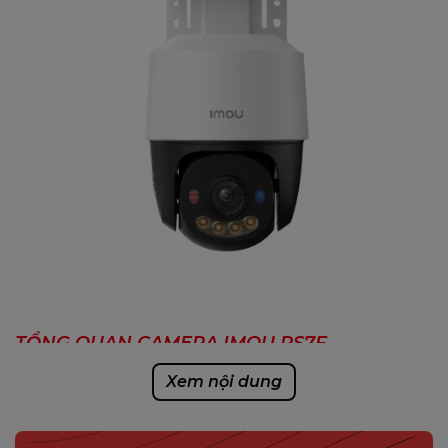
TỔNG QUAN CAMERA IMOU PS7F
IMOU PS7F là mẫu camera PoE quay quét (Pan &
Xem nội dung
Tilt) được thiết kế dành cho nhu cầu giám sát toàn
diện trong nhà và ngoài trời. Với độ phân giải cao