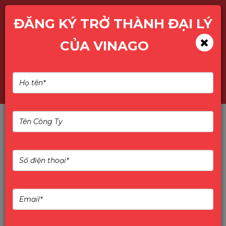
ĐĂNG KÝ TRỞ THÀNH ĐẠI LÝ
CỦA VINAGO