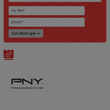
Gửi đánh giá
Tin liên quan
Nguồn linh hoạt
: Hỗ trợ cấp nguồn qua PoE hoặc
adapter 12V DC.