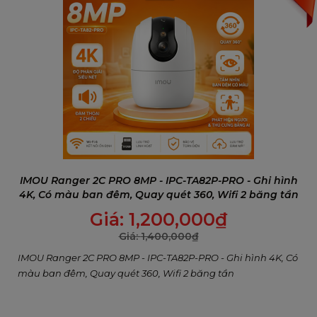
IMOU Ranger 2C PRO 8MP - IPC-TA82P-PRO - Ghi hình
4K, Có màu ban đêm, Quay quét 360, Wifi 2 băng tần
Giá:
1,200,000
₫
Giá:
1,400,000
₫
IMOU Ranger 2C PRO 8MP - IPC-TA82P-PRO - Ghi hình 4K, Có
THÔNG SỐ KỸ THUẬT CAMERA IMOU PS7F
màu ban đêm, Quay quét 360, Wifi 2 băng tần
Danh mục
Thông tin chi tiết