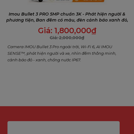
Phụ kiện đi kèm
Đầu nối và nút chống 
Imou Bullet 3 PRO 5MP chuẩn 3K - Phát hiện người &
IMOU PS7F là giải pháp camera giám sát toàn
phương tiện, Ban đêm có màu, đèn cảnh báo xanh đỏ,
diện, tích hợp nhiều công nghệ thông minh hiện
Đàm thoại 2 chiều
Giá:
1,800,000
₫
đại, phù hợp cho các không gian cần theo dõi 360°
Giá:
2,000,000
₫
và cảnh báo chủ động. Với khả năng quay quét
Camera IMOU Bullet 3 Pro ngoài trời, Wi-Fi 6, AI IMOU
linh hoạt, chất lượng hình ảnh cao cùng độ bền
SENSE™, phát hiện người và xe, nhìn đêm thông minh,
vượt trội, sản phẩm mang đến sự an tâm tối đa
cảnh báo đỏ - xanh, chống nước IP67.
trong mọi điều kiện môi trường.