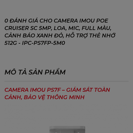
0 ĐÁNH GIÁ CHO CAMERA IMOU POE
CRUISER SC 5MP, LOA, MIC, FULL MÀU,
CẢNH BÁO XANH ĐỎ, HỖ TRỢ THẺ NHỚ
512G - IPC-PS7FP-5M0
MÔ TẢ SẢN PHẨM
CAMERA IMOU PS7F – GIÁM SÁT TOÀN
CẢNH, BẢO VỆ THÔNG MINH