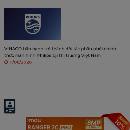
Đàm thoại hai chiều
: Trang bị micro và loa, hỗ trợ
giao tiếp trực tiếp qua ứng dụng Imou Life.
VINAGO hân hạnh trở thành đối tác phân phối chính
thức màn hình Philips tại thị trường Việt Nam
11/06/2026
Có thể bạn quan tâm:
Lưu trữ đa dạng
: Ghi hình lên thẻ MicroSD (tối đa
10%
512GB), NVR hoặc Cloud Storage.