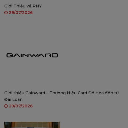
Giới Thiệu về PNY
29/07/2026
Độ phân giải 3MP/5MP
: Cho hình ảnh sắc nét, chi
tiết hơn so với chuẩn Full HD 1080p.
Giới thiệu Gainward – Thương Hiệu Card Đồ Họa đến từ
Đài Loan
29/07/2026
Cảnh báo chủ động
: Tích hợp đèn đỏ-xanh và còi
báo động 110dB, giúp răn đe kẻ xâm nhập hiệu
quả.