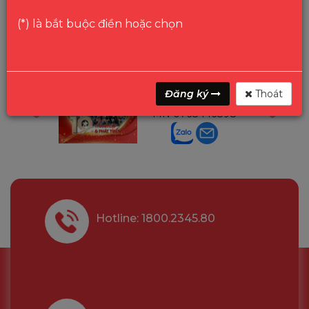
(*) là bắt buộc điền hoặc chọn
a
Mr Gon
Đăng ký
Thoát
91210
Trưởng P.Bảo Hành
MN
0768446898
Hotline: 1800.2345.80