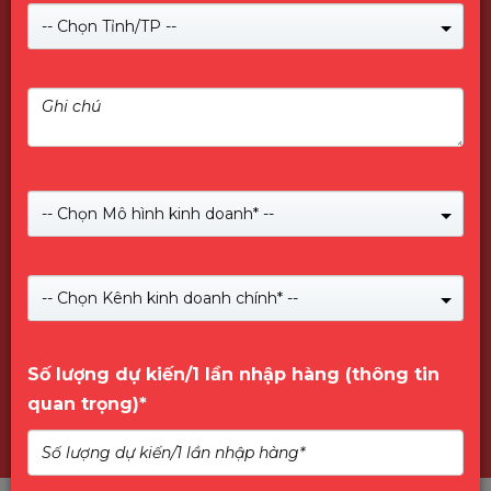
-- Chọn Tỉnh/TP --
-- Chọn Mô hình kinh doanh* --
Giới Thiệu về PNY
-- Chọn Kênh kinh doanh chính* --
Số lượng dự kiến/1 lần nhập hàng (thông tin
quan trọng)*