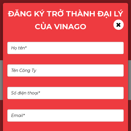
ĐĂNG KÝ TRỞ THÀNH ĐẠI LÝ
CỦA VINAGO
TÌM KIẾM SẢN PHẨM
Không tìm thấy sản phẩm