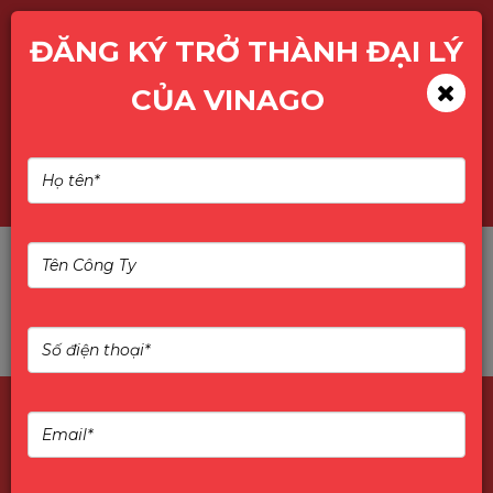
ĐĂNG KÝ TRỞ THÀNH ĐẠI LÝ
CỦA VINAGO
TÌM KIẾM SẢN PHẨM
Không tìm thấy sản phẩm