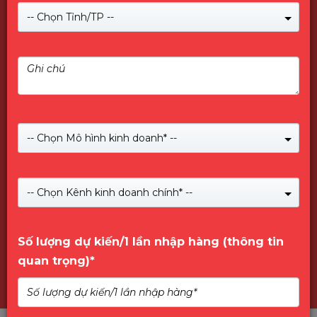
-- Chọn Tỉnh/TP --
-- Chọn Mô hình kinh doanh* --
Giới Thiệu về PNY
-- Chọn Kênh kinh doanh chính* --
Số lượng dự kiến/1 lần nhập hàng (thông tin
quan trọng)*