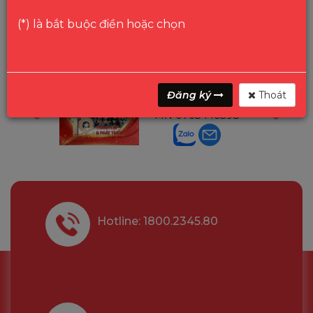
(*) là bắt buộc điền hoặc chọn
ga
Mr Gon
Đăng ký
Thoát
6291210
Trưởng P.Bảo Hành
MN
0768446898
Hotline: 1800.2345.80