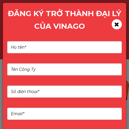
ĐĂNG KÝ TRỞ THÀNH ĐẠI LÝ
CỦA VINAGO
TÌM KIẾM SẢN PHẨM
10%