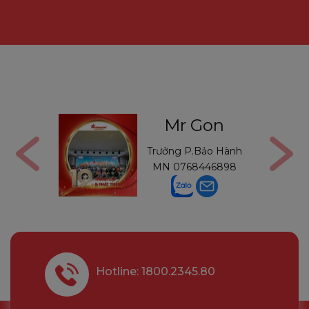
ga
Mr Gon
6291210
Trưởng P.Bảo Hành
MN
0768446898
Hotline: 1800.2345.80