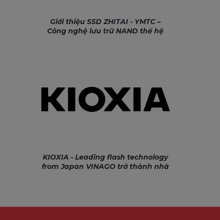
Giới thiệu SSD ZHITAI - YMTC –
Công nghệ lưu trữ NAND thế hệ
mới
KIOXIA - Leading flash technology
from Japan VINAGO trở thành nhà
nhập khẩu và phân phối các sản
phẩm KIOXIA tại Việt Nam từ 2023