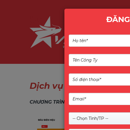
ĐĂNG
Dịch vụ & Giải pháp
CHƯƠNG TRÌNH TÀI TRỢ BIỂN HIỆU IMOU
-- Chọn Tỉnh/TP --