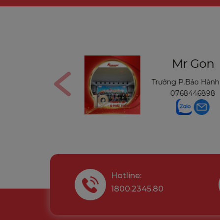
s Nga
Mr Gon
n
0906291210
Trưởng P.Bảo Hàn
0768446898
Hotline:
1800.2345.80