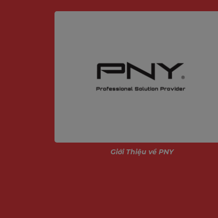
ính
Giới Thiệu về PNY