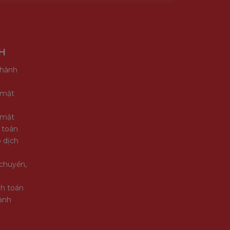
H
 hành
 mật
 mật
 toán
 dịch
chuyển,
nh toán
ành