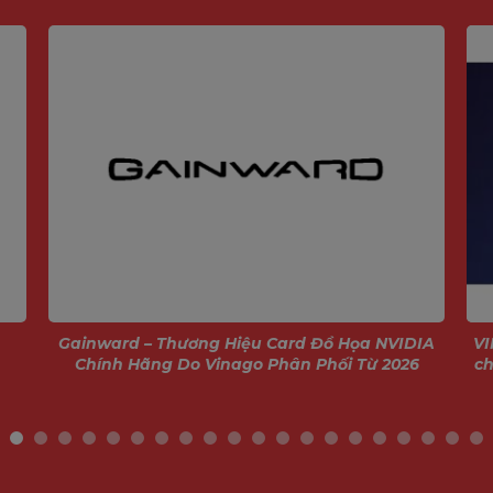
Gainward – Thương Hiệu Card Đồ Họa NVIDIA
VI
Chính Hãng Do Vinago Phân Phối Từ 2026
ch