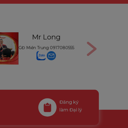
Mr Long
Mr
GĐ Miền Trung
0917080555
GĐ Mi
Đăng ký
làm Đại lý