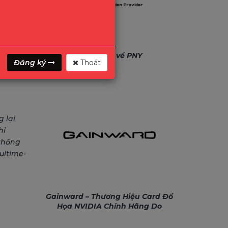
Giới Thiệu về PNY
Đăng ký
Thoát
g lại
hỉ
thống
ultime-
Gainward – Thương Hiệu Card Đồ
Họa NVIDIA Chính Hãng Do
Vinago Phân Phối Từ 2026