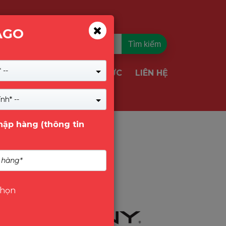
AGO
Tìm kiếm
 --
TIN TỨC
LIÊN HỆ
VỤ & GIẢI PHÁP
nh* --
nhập hàng (thông tin
chọn