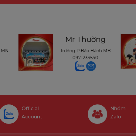
Mr Thường
h MN
Trưởng P.Bảo Hành MB
0971234540
Official
Nhóm
Account
Zalo