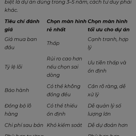
biệt là dự án dùng trong 3–5 năm, cách tư duy phải
khác.
Tiêu chí đánh
Chọn màn hình
Chọn màn hình
giá
rẻ nhất
tối ưu cho dự án
Giá mua ban
Cạnh tranh, hợp
Thấp
đầu
lý
Rủi ro cao hơn
Ưu tiên thấp và
Tỷ lệ lỗi
nếu chọn sai
ổn định
dòng
Có thể không
Cần rõ ràng, dễ
Bảo hành
đồng đều
xử lý
Đồng bộ lô
Có thể thiếu
Dễ quản lý số
hàng
ổn định
lượng lớn
Chi phí sau bán
Khó kiểm soát
Dễ dự đoán hơn