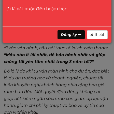
Nhưng khi số lượng lên tới 200, 300 hoặc 400 màn
(*) là bắt buộc điền hoặc chọn
hình, mỗi phần trăm tỷ lệ lỗi đều trở thành một con
số rất đáng chú ý.
Trong nhiều năm triển khai dự án, chúng tôi nhận
thấy không ít đơn vị ban đầu chỉ quan tâm đến
Đăng ký
Thoát
câu hỏi:
“Mẫu nào rẻ nhất?”
Nhưng sau khi dự án
đi vào vận hành, câu hỏi thực tế lại chuyển thành:
“Mẫu nào ít lỗi nhất, dễ bảo hành nhất và giúp
chúng tôi yên tâm nhất trong 3 năm tới?”
Đó là lý do khi tư vấn màn hình cho dự án, đặc biệt
là dự án trường học và doanh nghiệp, chúng tôi
luôn khuyến nghị khách hàng nhìn rộng hơn giá
mua ban đầu. Một quyết định đúng không chỉ
giúp tiết kiệm ngân sách, mà còn giảm áp lực vận
hành, giảm chi phí kỹ thuật và bảo vệ uy tín của
đơn vị triển khai.