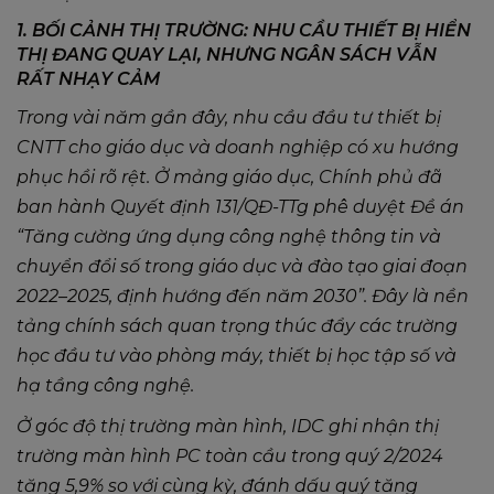
1. BỐI CẢNH THỊ TRƯỜNG: NHU CẦU THIẾT BỊ HIỂN
THỊ ĐANG QUAY LẠI, NHƯNG NGÂN SÁCH VẪN
RẤT NHẠY CẢM
Trong vài năm gần đây, nhu cầu đầu tư thiết bị
CNTT cho giáo dục và doanh nghiệp có xu hướng
phục hồi rõ rệt. Ở mảng giáo dục, Chính phủ đã
ban hành Quyết định 131/QĐ-TTg phê duyệt Đề án
“Tăng cường ứng dụng công nghệ thông tin và
chuyển đổi số trong giáo dục và đào tạo giai đoạn
2022–2025, định hướng đến năm 2030”. Đây là nền
tảng chính sách quan trọng thúc đẩy các trường
học đầu tư vào phòng máy, thiết bị học tập số và
hạ tầng công nghệ.
Ở góc độ thị trường màn hình, IDC ghi nhận thị
trường màn hình PC toàn cầu trong quý 2/2024
tăng 5,9% so với cùng kỳ, đánh dấu quý tăng