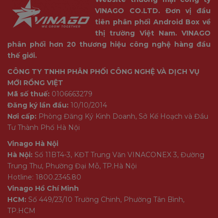
VINAGO CO.LTD. Đơn vị đầu
tiên phân phối Android Box về
thị trường Việt Nam. VINAGO
phân phối hơn 20 thương hiệu công nghệ hàng đầu
thế giới.
CÔNG TY TNHH PHÂN PHỐI CÔNG NGHỆ VÀ DỊCH VỤ
MỚI RỒNG VIỆT
Mã số thuế:
0106663279
Đăng ký lần đầu:
10/10/2014
Nơi cấp:
Phòng Đăng Ký Kinh Doanh, Sở Kế Hoạch và Đầu
Tư Thành Phố Hà Nội
Vinago Hà Nội
Hà Nội:
Số 11BT4-3, KĐT Trung Văn VINACONEX 3, Đường
Trung Thư, Phường Đại Mỗ, TP.Hà Nội
Hotline: 1800.2345.80
Vinago Hồ Chí Minh
HCM:
Số 449/23/10 Trường Chinh, Phường Tân Bình,
TP.HCM