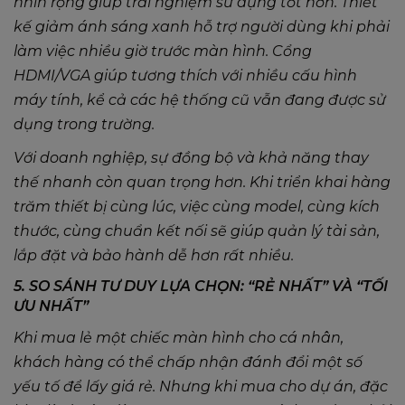
nhìn rộng giúp trải nghiệm sử dụng tốt hơn. Thiết
kế giảm ánh sáng xanh hỗ trợ người dùng khi phải
làm việc nhiều giờ trước màn hình. Cổng
HDMI/VGA giúp tương thích với nhiều cấu hình
máy tính, kể cả các hệ thống cũ vẫn đang được sử
dụng trong trường.
Với doanh nghiệp, sự đồng bộ và khả năng thay
thế nhanh còn quan trọng hơn. Khi triển khai hàng
trăm thiết bị cùng lúc, việc cùng model, cùng kích
thước, cùng chuẩn kết nối sẽ giúp quản lý tài sản,
lắp đặt và bảo hành dễ hơn rất nhiều.
5. SO SÁNH TƯ DUY LỰA CHỌN: “RẺ NHẤT” VÀ “TỐI
ƯU NHẤT”
Khi mua lẻ một chiếc màn hình cho cá nhân,
khách hàng có thể chấp nhận đánh đổi một số
yếu tố để lấy giá rẻ. Nhưng khi mua cho dự án, đặc