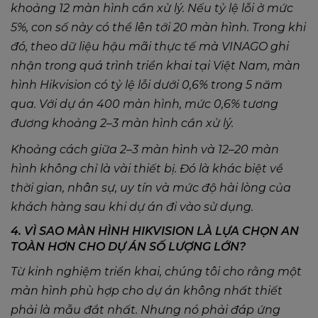
khoảng 12 màn hình cần xử lý. Nếu tỷ lệ lỗi ở mức
5%, con số này có thể lên tới 20 màn hình. Trong khi
đó, theo dữ liệu hậu mãi thực tế mà VINAGO ghi
nhận trong quá trình triển khai tại Việt Nam, màn
hình Hikvision có tỷ lệ lỗi dưới 0,6% trong 5 năm
qua. Với dự án 400 màn hình, mức 0,6% tương
đương khoảng 2–3 màn hình cần xử lý.
Khoảng cách giữa 2–3 màn hình và 12–20 màn
hình không chỉ là vài thiết bị. Đó là khác biệt về
thời gian, nhân sự, uy tín và mức độ hài lòng của
khách hàng sau khi dự án đi vào sử dụng.
4. VÌ SAO MÀN HÌNH HIKVISION LÀ LỰA CHỌN AN
TOÀN HƠN CHO DỰ ÁN SỐ LƯỢNG LỚN?
Từ kinh nghiệm triển khai, chúng tôi cho rằng một
màn hình phù hợp cho dự án không nhất thiết
phải là mẫu đắt nhất. Nhưng nó phải đáp ứng