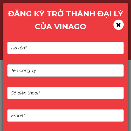
ĐĂNG KÝ TRỞ THÀNH ĐẠI LÝ
CỦA VINAGO
Đừng Chọn Màn Hình Rẻ
Nhất Cho Dự Án – Bài Học
Từ Đơn Vị Triển Khai
Phân tích thực tế vì sao chọn màn hình giá rẻ cho
dự án trường học, doanh nghiệp có thể khiến chi
phí vận hành tăng cao. Gợi ý lựa chọn màn hình